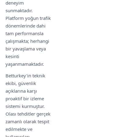
deneyim
sunmaktadır.
Platform yoğun trafik
dönemlerinde dahi
tam performansla
çalışmakta; herhangi
bir yavaşlama veya
kesinti
yaşanmamaktadır.
Betturkey'in teknik
ekibi, güvenlik
açıklarına karşı
proaktif bir izleme
sistemi kurmuştur.
Olası tehditler gerçek
zamanlı olarak tespit
edilmekte ve
kullanıcıları