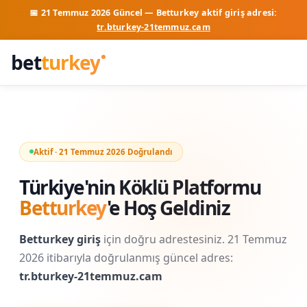
📅 21 Temmuz 2026 Güncel — Betturkey aktif giriş adresi:
tr.bturkey-21temmuz.cam
bet
turkey
Aktif · 21 Temmuz 2026 Doğrulandı
Türkiye'nin Köklü Platformu
Betturkey
'e Hoş Geldiniz
Betturkey giriş
için doğru adrestesiniz. 21 Temmuz
2026 itibarıyla doğrulanmış güncel adres:
tr.bturkey-21temmuz.cam