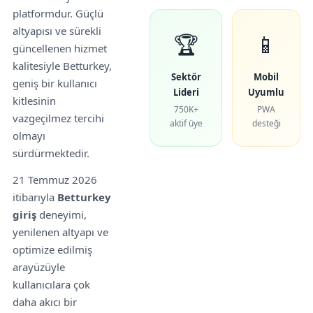
platformdur. Güçlü
altyapısı ve sürekli
🏆
📱
güncellenen hizmet
kalitesiyle Betturkey,
Sektör
Mobil
geniş bir kullanıcı
Lideri
Uyumlu
kitlesinin
750K+
PWA
vazgeçilmez tercihi
aktif üye
desteği
olmayı
sürdürmektedir.
21 Temmuz 2026
itibarıyla
Betturkey
giriş
deneyimi,
yenilenen altyapı ve
optimize edilmiş
arayüzüyle
kullanıcılara çok
daha akıcı bir