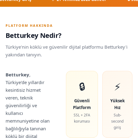
PLATFORM HAKKINDA
Betturkey Nedir?
Türkiye'nin köklü ve güvenilir dijital platformu Betturkey'i
yakından tanıyın.
Betturkey
,
Türkiye'de yıllardır
🔒
⚡
kesintisiz hizmet
veren, teknik
Güvenli
Yüksek
güvenilirliği ve
Platform
Hız
kullanıcı
SSL + 2FA
Sub-
memnuniyetine olan
koruması
second
giriş
bağlılığıyla tanınan
köklü bir dijital