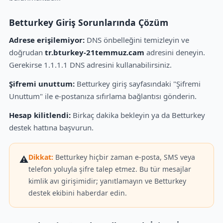
Betturkey Giriş Sorunlarında Çözüm
Adrese erişilemiyor:
DNS önbelleğini temizleyin ve
doğrudan
tr.bturkey-21temmuz.cam
adresini deneyin.
Gerekirse 1.1.1.1 DNS adresini kullanabilirsiniz.
Şifremi unuttum:
Betturkey giriş sayfasındaki "Şifremi
Unuttum" ile e-postanıza sıfırlama bağlantısı gönderin.
Hesap kilitlendi:
Birkaç dakika bekleyin ya da Betturkey
destek hattına başvurun.
Dikkat:
Betturkey hiçbir zaman e-posta, SMS veya
⚠️
telefon yoluyla şifre talep etmez. Bu tür mesajlar
kimlik avı girişimidir; yanıtlamayın ve Betturkey
destek ekibini haberdar edin.