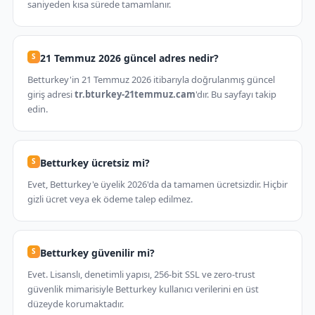
saniyeden kısa sürede tamamlanır.
21 Temmuz 2026 güncel adres nedir?
S
Betturkey'in 21 Temmuz 2026 itibarıyla doğrulanmış güncel
giriş adresi
tr.bturkey-21temmuz.cam
'dır. Bu sayfayı takip
edin.
Betturkey ücretsiz mi?
S
Evet, Betturkey'e üyelik 2026'da da tamamen ücretsizdir. Hiçbir
gizli ücret veya ek ödeme talep edilmez.
Betturkey güvenilir mi?
S
Evet. Lisanslı, denetimli yapısı, 256-bit SSL ve zero-trust
güvenlik mimarisiyle Betturkey kullanıcı verilerini en üst
düzeyde korumaktadır.