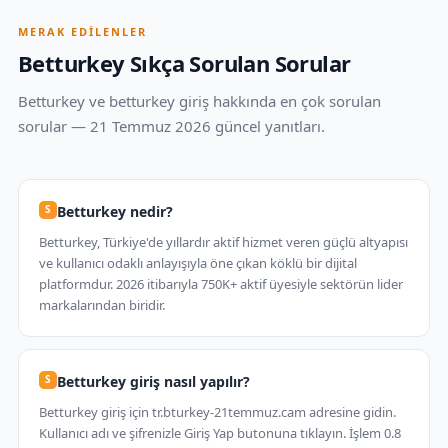
MERAK EDILENLER
Betturkey Sıkça Sorulan Sorular
Betturkey ve betturkey giriş hakkında en çok sorulan
sorular — 21 Temmuz 2026 güncel yanıtları.
Betturkey nedir?
S
Betturkey, Türkiye'de yıllardır aktif hizmet veren güçlü altyapısı
ve kullanıcı odaklı anlayışıyla öne çıkan köklü bir dijital
platformdur. 2026 itibarıyla 750K+ aktif üyesiyle sektörün lider
markalarından biridir.
Betturkey giriş nasıl yapılır?
S
Betturkey giriş için tr.bturkey-21temmuz.cam adresine gidin.
Kullanıcı adı ve şifrenizle Giriş Yap butonuna tıklayın. İşlem 0.8