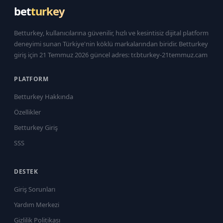
bet
turkey
Betturkey, kullanıcılarına güvenilir, hızlı ve kesintisiz dijital platform
deneyimi sunan Türkiye'nin köklü markalarından biridir. Betturkey
giriş için 21 Temmuz 2026 güncel adres: tr.bturkey-21temmuz.cam
PLATFORM
Betturkey Hakkında
Özellikler
Betturkey Giriş
SSS
DESTEK
Giriş Sorunları
Yardım Merkezi
Gizlilik Politikası