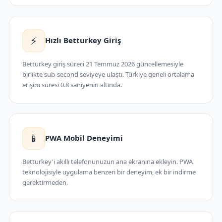
⚡
Hızlı Betturkey Giriş
Betturkey giriş süreci 21 Temmuz 2026 güncellemesiyle
birlikte sub-second seviyeye ulaştı. Türkiye geneli ortalama
erişim süresi 0.8 saniyenin altında.
📱
PWA Mobil Deneyimi
Betturkey'i akıllı telefonunuzun ana ekranına ekleyin. PWA
teknolojisiyle uygulama benzeri bir deneyim, ek bir indirme
gerektirmeden.