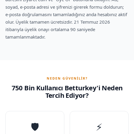
soyad, e-posta adresi ve şifrenizi girerek formu doldurun;
e-posta doğrulamasını tamamladığınız anda hesabınız aktif
olur. Üyelik tamamen ücretsizdir. 21 Temmuz 2026
itibarıyla üyelik onayı ortalama 90 saniyede
tamamlanmaktadır.
NEDEN GÜVENILIR?
750 Bin Kullanıcı Betturkey'i Neden
Tercih Ediyor?
🛡️
⚡