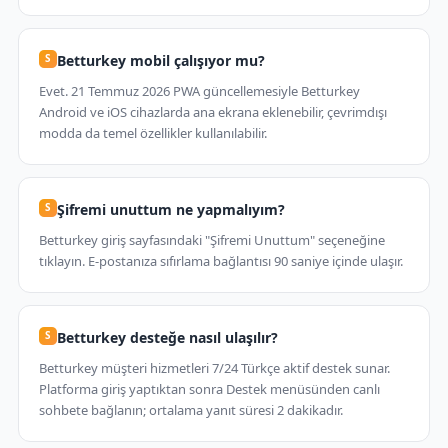
Betturkey mobil çalışıyor mu?
S
Evet. 21 Temmuz 2026 PWA güncellemesiyle Betturkey
Android ve iOS cihazlarda ana ekrana eklenebilir, çevrimdışı
modda da temel özellikler kullanılabilir.
Şifremi unuttum ne yapmalıyım?
S
Betturkey giriş sayfasındaki "Şifremi Unuttum" seçeneğine
tıklayın. E-postanıza sıfırlama bağlantısı 90 saniye içinde ulaşır.
Betturkey desteğe nasıl ulaşılır?
S
Betturkey müşteri hizmetleri 7/24 Türkçe aktif destek sunar.
Platforma giriş yaptıktan sonra Destek menüsünden canlı
sohbete bağlanın; ortalama yanıt süresi 2 dakikadır.