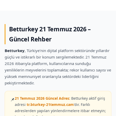
Betturkey 21 Temmuz 2026 –
Güncel Rehber
Betturkey
, Türkiye'nin dijital platform sektöründe yıllardır
güçlü ve istikrarlı bir konum sergilemektedir. 21 Temmuz
2026 itibarıyla platform, kullanıcılarına sunduğu
yeniliklerin meyvelerini toplamakta; rekor kullanıcı sayısı ve
yüksek memnuniyet oranlarıyla sektördeki liderliğini
pekiştirmektedir.
21 Temmuz 2026 Güncel Adres:
Betturkey aktif giriş
📌
adresi
tr.bturkey-21temmuz.cam
'dır. Farklı
adreslerden yapılan yönlendirmelere itibar etmeyin;