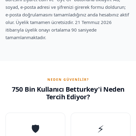
soyad, e-posta adresi ve şifrenizi girerek formu doldurun;
e-posta doğrulamasını tamamladığınız anda hesabınız aktif
olur. Üyelik tamamen ücretsizdir. 21 Temmuz 2026
itibarıyla üyelik onayı ortalama 90 saniyede
tamamlanmaktadır.
NEDEN GÜVENILIR?
750 Bin Kullanıcı Betturkey'i Neden
Tercih Ediyor?
🛡️
⚡