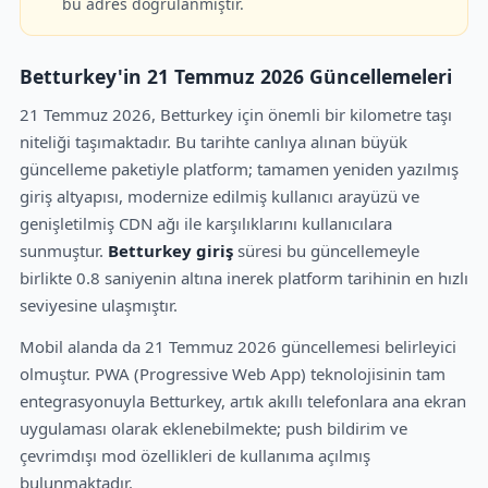
bu adres doğrulanmıştır.
Betturkey'in 21 Temmuz 2026 Güncellemeleri
21 Temmuz 2026, Betturkey için önemli bir kilometre taşı
niteliği taşımaktadır. Bu tarihte canlıya alınan büyük
güncelleme paketiyle platform; tamamen yeniden yazılmış
giriş altyapısı, modernize edilmiş kullanıcı arayüzü ve
genişletilmiş CDN ağı ile karşılıklarını kullanıcılara
sunmuştur.
Betturkey giriş
süresi bu güncellemeyle
birlikte 0.8 saniyenin altına inerek platform tarihinin en hızlı
seviyesine ulaşmıştır.
Mobil alanda da 21 Temmuz 2026 güncellemesi belirleyici
olmuştur. PWA (Progressive Web App) teknolojisinin tam
entegrasyonuyla Betturkey, artık akıllı telefonlara ana ekran
uygulaması olarak eklenebilmekte; push bildirim ve
çevrimdışı mod özellikleri de kullanıma açılmış
bulunmaktadır.