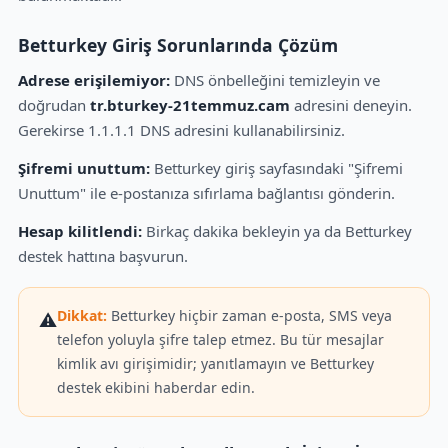
Betturkey Giriş Sorunlarında Çözüm
Adrese erişilemiyor:
DNS önbelleğini temizleyin ve
doğrudan
tr.bturkey-21temmuz.cam
adresini deneyin.
Gerekirse 1.1.1.1 DNS adresini kullanabilirsiniz.
Şifremi unuttum:
Betturkey giriş sayfasındaki "Şifremi
Unuttum" ile e-postanıza sıfırlama bağlantısı gönderin.
Hesap kilitlendi:
Birkaç dakika bekleyin ya da Betturkey
destek hattına başvurun.
Dikkat:
Betturkey hiçbir zaman e-posta, SMS veya
⚠️
telefon yoluyla şifre talep etmez. Bu tür mesajlar
kimlik avı girişimidir; yanıtlamayın ve Betturkey
destek ekibini haberdar edin.