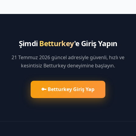
Şimdi
Betturkey
'e Giriş Yapın
21 Temmuz 2026 güncel adresiyle güvenli, hızlı ve
kesintisiz Betturkey deneyimine başlayın.
🔑 Betturkey Giriş Yap