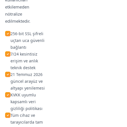
etkilemeden
nötralize
edilmektedir.
256-bit SSL şifreli
✓
uçtan uca güvenli
bağlantı
7/24 kesintisiz
✓
erişim ve anlık
teknik destek
21 Temmuz 2026
✓
güncel arayüz ve
altyapı yenilemesi
KVKK uyumlu
✓
kapsamlı veri
gizliliği politikası
Tüm cihaz ve
✓
tarayıcılarda tam