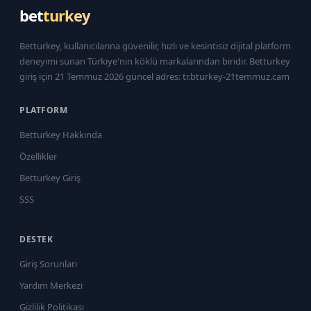
bet
turkey
Betturkey, kullanıcılarına güvenilir, hızlı ve kesintisiz dijital platform
deneyimi sunan Türkiye'nin köklü markalarından biridir. Betturkey
giriş için 21 Temmuz 2026 güncel adres: tr.bturkey-21temmuz.cam
PLATFORM
Betturkey Hakkında
Özellikler
Betturkey Giriş
SSS
DESTEK
Giriş Sorunları
Yardım Merkezi
Gizlilik Politikası