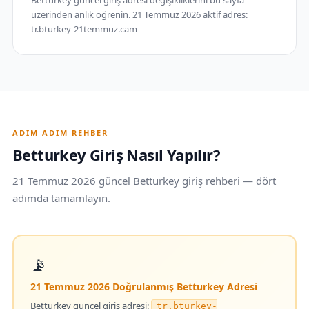
üzerinden anlık öğrenin. 21 Temmuz 2026 aktif adres:
tr.bturkey-21temmuz.cam
ADIM ADIM REHBER
Betturkey Giriş Nasıl Yapılır?
21 Temmuz 2026 güncel Betturkey giriş rehberi — dört
adımda tamamlayın.
📡
21 Temmuz 2026 Doğrulanmış Betturkey Adresi
Betturkey güncel giriş adresi:
tr.bturkey-