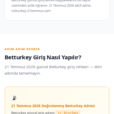
üzerinden anlık öğrenin. 21 Temmuz 2026 aktif adres:
tr.bturkey-21temmuz.cam
ADIM ADIM REHBER
Betturkey Giriş Nasıl Yapılır?
21 Temmuz 2026 güncel Betturkey giriş rehberi — dört
adımda tamamlayın.
📡
21 Temmuz 2026 Doğrulanmış Betturkey Adresi
Betturkey güncel giriş adresi:
tr.bturkey-