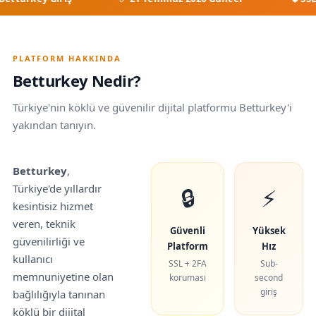
PLATFORM HAKKINDA
Betturkey Nedir?
Türkiye'nin köklü ve güvenilir dijital platformu Betturkey'i
yakından tanıyın.
Betturkey
,
Türkiye'de yıllardır
🔒
⚡
kesintisiz hizmet
veren, teknik
Güvenli
Yüksek
güvenilirliği ve
Platform
Hız
kullanıcı
SSL + 2FA
Sub-
memnuniyetine olan
koruması
second
giriş
bağlılığıyla tanınan
köklü bir dijital