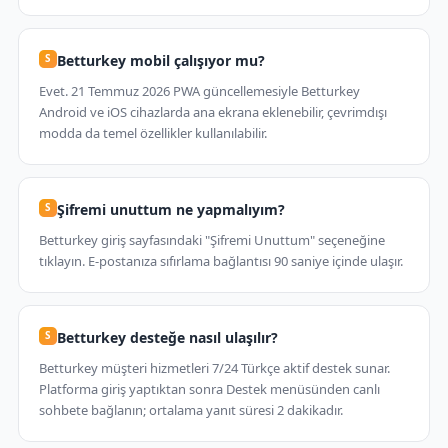
Betturkey mobil çalışıyor mu?
S
Evet. 21 Temmuz 2026 PWA güncellemesiyle Betturkey
Android ve iOS cihazlarda ana ekrana eklenebilir, çevrimdışı
modda da temel özellikler kullanılabilir.
Şifremi unuttum ne yapmalıyım?
S
Betturkey giriş sayfasındaki "Şifremi Unuttum" seçeneğine
tıklayın. E-postanıza sıfırlama bağlantısı 90 saniye içinde ulaşır.
Betturkey desteğe nasıl ulaşılır?
S
Betturkey müşteri hizmetleri 7/24 Türkçe aktif destek sunar.
Platforma giriş yaptıktan sonra Destek menüsünden canlı
sohbete bağlanın; ortalama yanıt süresi 2 dakikadır.