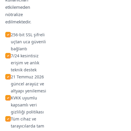
etkilemeden
nötralize
edilmektedir.
256-bit SSL şifreli
✓
uçtan uca güvenli
bağlantı
7/24 kesintisiz
✓
erişim ve anlık
teknik destek
21 Temmuz 2026
✓
güncel arayüz ve
altyapı yenilemesi
KVKK uyumlu
✓
kapsamlı veri
gizliliği politikası
Tüm cihaz ve
✓
tarayıcılarda tam