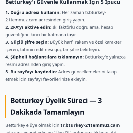
Betturkey'i Güvenle Kullanmak İçin 5 İpucu
1. Doğru adresi kullanın:
Her zaman tr.bturkey-
21temmuz.cam adresinden giriş yapın.
2. 2FA'yı aktive edin:
İki faktörlü doğrulama, hesap
güvenliğini ikinci bir katmana taşır.
3. Güçlü şifre seçin:
Büyük harf, rakam ve özel karakter
içeren, tahmin edilmesi güç bir şifre belirleyin.
4. Şüpheli bağlantılara tıklamayın:
Betturkey'e yalnızca
resmi adresinden giriş yapın.
5. Bu sayfayı kaydedin:
Adres güncellemelerini takip
etmek için sayfayı favorilerinize ekleyin.
Betturkey Üyelik Süreci — 3
Dakikada Tamamlayın
Betturkey'e üye olmak için
tr.bturkey-21temmuz.cam
adresini ziyaret edin ve "Üye Ol" butonuna tıklayın. Ad,