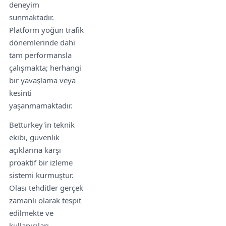
deneyim
sunmaktadır.
Platform yoğun trafik
dönemlerinde dahi
tam performansla
çalışmakta; herhangi
bir yavaşlama veya
kesinti
yaşanmamaktadır.
Betturkey'in teknik
ekibi, güvenlik
açıklarına karşı
proaktif bir izleme
sistemi kurmuştur.
Olası tehditler gerçek
zamanlı olarak tespit
edilmekte ve
kullanıcıları