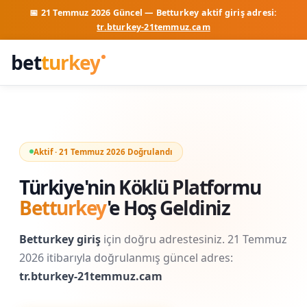
📅 21 Temmuz 2026 Güncel — Betturkey aktif giriş adresi:
tr.bturkey-21temmuz.cam
bet
turkey
Aktif · 21 Temmuz 2026 Doğrulandı
Türkiye'nin Köklü Platformu
Betturkey
'e Hoş Geldiniz
Betturkey giriş
için doğru adrestesiniz. 21 Temmuz
2026 itibarıyla doğrulanmış güncel adres:
tr.bturkey-21temmuz.cam