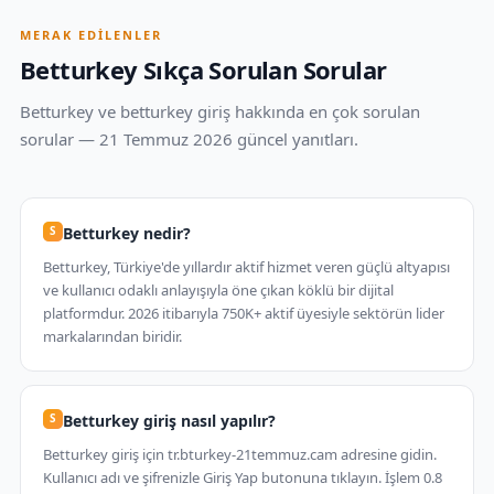
MERAK EDILENLER
Betturkey Sıkça Sorulan Sorular
Betturkey ve betturkey giriş hakkında en çok sorulan
sorular — 21 Temmuz 2026 güncel yanıtları.
Betturkey nedir?
S
Betturkey, Türkiye'de yıllardır aktif hizmet veren güçlü altyapısı
ve kullanıcı odaklı anlayışıyla öne çıkan köklü bir dijital
platformdur. 2026 itibarıyla 750K+ aktif üyesiyle sektörün lider
markalarından biridir.
Betturkey giriş nasıl yapılır?
S
Betturkey giriş için tr.bturkey-21temmuz.cam adresine gidin.
Kullanıcı adı ve şifrenizle Giriş Yap butonuna tıklayın. İşlem 0.8