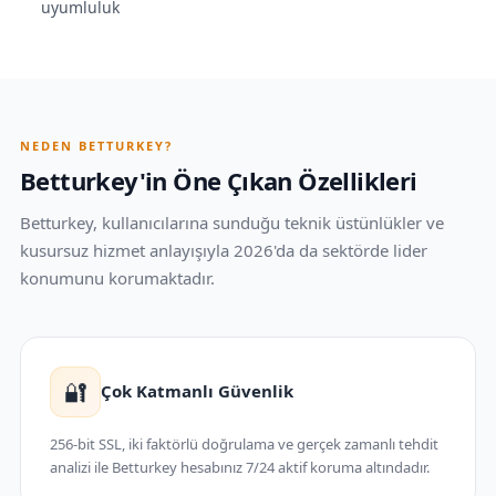
uyumluluk
NEDEN BETTURKEY?
Betturkey'in Öne Çıkan Özellikleri
Betturkey, kullanıcılarına sunduğu teknik üstünlükler ve
kusursuz hizmet anlayışıyla 2026'da da sektörde lider
konumunu korumaktadır.
🔐
Çok Katmanlı Güvenlik
256-bit SSL, iki faktörlü doğrulama ve gerçek zamanlı tehdit
analizi ile Betturkey hesabınız 7/24 aktif koruma altındadır.