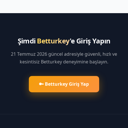
Şimdi
Betturkey
'e Giriş Yapın
21 Temmuz 2026 güncel adresiyle güvenli, hızlı ve
kesintisiz Betturkey deneyimine başlayın.
🔑 Betturkey Giriş Yap