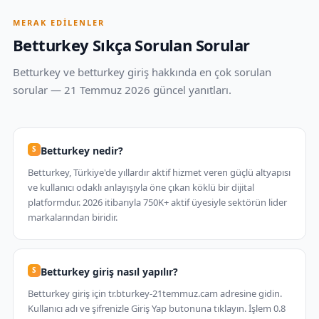
MERAK EDILENLER
Betturkey Sıkça Sorulan Sorular
Betturkey ve betturkey giriş hakkında en çok sorulan
sorular — 21 Temmuz 2026 güncel yanıtları.
Betturkey nedir?
S
Betturkey, Türkiye'de yıllardır aktif hizmet veren güçlü altyapısı
ve kullanıcı odaklı anlayışıyla öne çıkan köklü bir dijital
platformdur. 2026 itibarıyla 750K+ aktif üyesiyle sektörün lider
markalarından biridir.
Betturkey giriş nasıl yapılır?
S
Betturkey giriş için tr.bturkey-21temmuz.cam adresine gidin.
Kullanıcı adı ve şifrenizle Giriş Yap butonuna tıklayın. İşlem 0.8