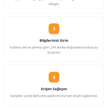
tıklayın.
3
Bilgilerinizi Girin
Kullanıcı adı ve şifrenizi girin. 2FA aktifse doğrulama kodunuzu
da giriniz.
4
Erişim Sağlayın
Saniyeler içinde Betturkey platformuna tam erişim sağlarsınız.