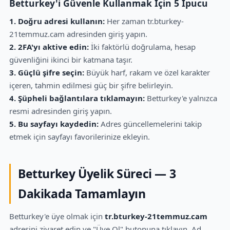
Betturkey'i Güvenle Kullanmak İçin 5 İpucu
1. Doğru adresi kullanın:
Her zaman tr.bturkey-
21temmuz.cam adresinden giriş yapın.
2. 2FA'yı aktive edin:
İki faktörlü doğrulama, hesap
güvenliğini ikinci bir katmana taşır.
3. Güçlü şifre seçin:
Büyük harf, rakam ve özel karakter
içeren, tahmin edilmesi güç bir şifre belirleyin.
4. Şüpheli bağlantılara tıklamayın:
Betturkey'e yalnızca
resmi adresinden giriş yapın.
5. Bu sayfayı kaydedin:
Adres güncellemelerini takip
etmek için sayfayı favorilerinize ekleyin.
Betturkey Üyelik Süreci — 3
Dakikada Tamamlayın
Betturkey'e üye olmak için
tr.bturkey-21temmuz.cam
adresini ziyaret edin ve "Üye Ol" butonuna tıklayın. Ad,