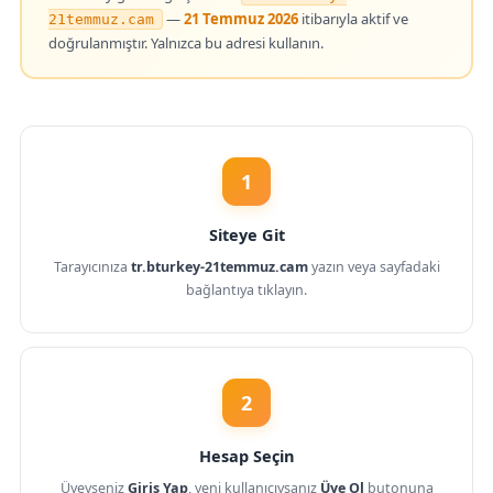
—
21 Temmuz 2026
itibarıyla aktif ve
21temmuz.cam
doğrulanmıştır. Yalnızca bu adresi kullanın.
1
Siteye Git
Tarayıcınıza
tr.bturkey-21temmuz.cam
yazın veya sayfadaki
bağlantıya tıklayın.
2
Hesap Seçin
Üyeyseniz
Giriş Yap
, yeni kullanıcıysanız
Üye Ol
butonuna