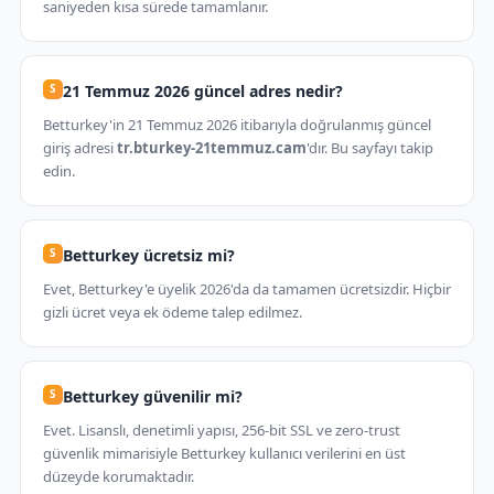
saniyeden kısa sürede tamamlanır.
21 Temmuz 2026 güncel adres nedir?
S
Betturkey'in 21 Temmuz 2026 itibarıyla doğrulanmış güncel
giriş adresi
tr.bturkey-21temmuz.cam
'dır. Bu sayfayı takip
edin.
Betturkey ücretsiz mi?
S
Evet, Betturkey'e üyelik 2026'da da tamamen ücretsizdir. Hiçbir
gizli ücret veya ek ödeme talep edilmez.
Betturkey güvenilir mi?
S
Evet. Lisanslı, denetimli yapısı, 256-bit SSL ve zero-trust
güvenlik mimarisiyle Betturkey kullanıcı verilerini en üst
düzeyde korumaktadır.