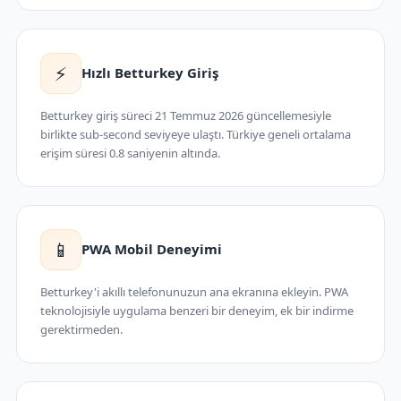
⚡
Hızlı Betturkey Giriş
Betturkey giriş süreci 21 Temmuz 2026 güncellemesiyle
birlikte sub-second seviyeye ulaştı. Türkiye geneli ortalama
erişim süresi 0.8 saniyenin altında.
📱
PWA Mobil Deneyimi
Betturkey'i akıllı telefonunuzun ana ekranına ekleyin. PWA
teknolojisiyle uygulama benzeri bir deneyim, ek bir indirme
gerektirmeden.