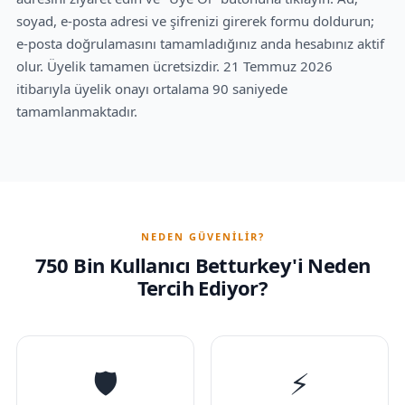
soyad, e-posta adresi ve şifrenizi girerek formu doldurun;
e-posta doğrulamasını tamamladığınız anda hesabınız aktif
olur. Üyelik tamamen ücretsizdir. 21 Temmuz 2026
itibarıyla üyelik onayı ortalama 90 saniyede
tamamlanmaktadır.
NEDEN GÜVENILIR?
750 Bin Kullanıcı Betturkey'i Neden
Tercih Ediyor?
🛡️
⚡