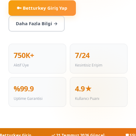
🔑 Betturkey Giriş Yap
Daha Fazla Bilgi →
750K+
7/24
Aktif Üye
Kesintisiz Erişim
%99.9
4.9★
Uptime Garantisi
Kullanıcı Puanı
Betturkey Giriş
·
✅ 21 Temmuz 2026 Güncel
·
🛡️ SS