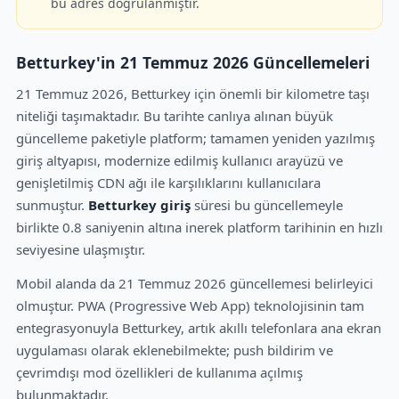
bu adres doğrulanmıştır.
Betturkey'in 21 Temmuz 2026 Güncellemeleri
21 Temmuz 2026, Betturkey için önemli bir kilometre taşı
niteliği taşımaktadır. Bu tarihte canlıya alınan büyük
güncelleme paketiyle platform; tamamen yeniden yazılmış
giriş altyapısı, modernize edilmiş kullanıcı arayüzü ve
genişletilmiş CDN ağı ile karşılıklarını kullanıcılara
sunmuştur.
Betturkey giriş
süresi bu güncellemeyle
birlikte 0.8 saniyenin altına inerek platform tarihinin en hızlı
seviyesine ulaşmıştır.
Mobil alanda da 21 Temmuz 2026 güncellemesi belirleyici
olmuştur. PWA (Progressive Web App) teknolojisinin tam
entegrasyonuyla Betturkey, artık akıllı telefonlara ana ekran
uygulaması olarak eklenebilmekte; push bildirim ve
çevrimdışı mod özellikleri de kullanıma açılmış
bulunmaktadır.