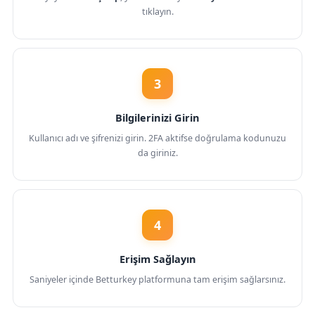
tıklayın.
3
Bilgilerinizi Girin
Kullanıcı adı ve şifrenizi girin. 2FA aktifse doğrulama kodunuzu
da giriniz.
4
Erişim Sağlayın
Saniyeler içinde Betturkey platformuna tam erişim sağlarsınız.