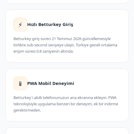
⚡
Hızlı Betturkey Giriş
Betturkey giriş süreci 21 Temmuz 2026 güncellemesiyle
birlikte sub-second seviyeye ulaştı. Türkiye geneli ortalama
erişim süresi 0.8 saniyenin altında.
📱
PWA Mobil Deneyimi
Betturkey'i akıllı telefonunuzun ana ekranına ekleyin. PWA
teknolojisiyle uygulama benzeri bir deneyim, ek bir indirme
gerektirmeden.