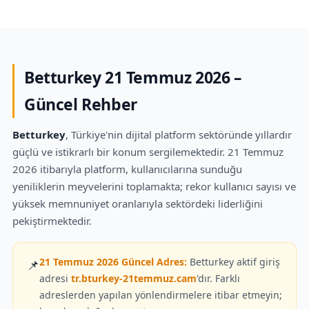
Betturkey 21 Temmuz 2026 –
Güncel Rehber
Betturkey
, Türkiye'nin dijital platform sektöründe yıllardır
güçlü ve istikrarlı bir konum sergilemektedir. 21 Temmuz
2026 itibarıyla platform, kullanıcılarına sunduğu
yeniliklerin meyvelerini toplamakta; rekor kullanıcı sayısı ve
yüksek memnuniyet oranlarıyla sektördeki liderliğini
pekiştirmektedir.
21 Temmuz 2026 Güncel Adres:
Betturkey aktif giriş
📌
adresi
tr.bturkey-21temmuz.cam
'dır. Farklı
adreslerden yapılan yönlendirmelere itibar etmeyin;