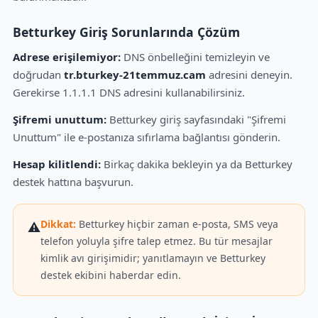
Betturkey Giriş Sorunlarında Çözüm
Adrese erişilemiyor:
DNS önbelleğini temizleyin ve
doğrudan
tr.bturkey-21temmuz.cam
adresini deneyin.
Gerekirse 1.1.1.1 DNS adresini kullanabilirsiniz.
Şifremi unuttum:
Betturkey giriş sayfasındaki "Şifremi
Unuttum" ile e-postanıza sıfırlama bağlantısı gönderin.
Hesap kilitlendi:
Birkaç dakika bekleyin ya da Betturkey
destek hattına başvurun.
Dikkat:
Betturkey hiçbir zaman e-posta, SMS veya
⚠️
telefon yoluyla şifre talep etmez. Bu tür mesajlar
kimlik avı girişimidir; yanıtlamayın ve Betturkey
destek ekibini haberdar edin.