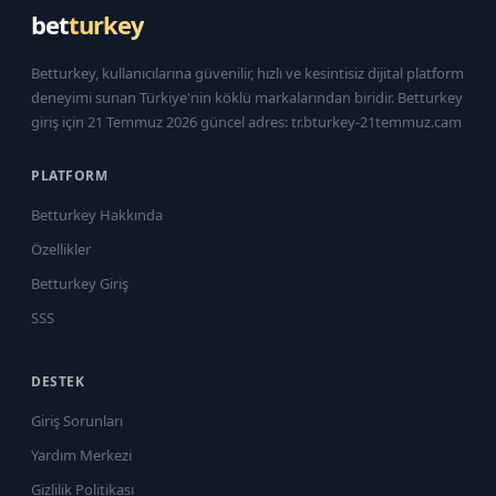
bet
turkey
Betturkey, kullanıcılarına güvenilir, hızlı ve kesintisiz dijital platform
deneyimi sunan Türkiye'nin köklü markalarından biridir. Betturkey
giriş için 21 Temmuz 2026 güncel adres: tr.bturkey-21temmuz.cam
PLATFORM
Betturkey Hakkında
Özellikler
Betturkey Giriş
SSS
DESTEK
Giriş Sorunları
Yardım Merkezi
Gizlilik Politikası