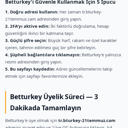
Betturkey'i Güvenle Kullanmak İçin 5 İpucu
1. Doğru adresi kullanın:
Her zaman tr.bturkey-
21temmuz.cam adresinden giriş yapın.
2. 2FA'yı aktive edin:
İki faktörlü doğrulama, hesap
güvenliğini ikinci bir katmana taşır.
3. Güçlü şifre seçin:
Büyük harf, rakam ve özel karakter
içeren, tahmin edilmesi güç bir şifre belirleyin.
4. Şüpheli bağlantılara tıklamayın:
Betturkey'e yalnızca
resmi adresinden giriş yapın.
5. Bu sayfayı kaydedin:
Adres güncellemelerini takip
etmek için sayfayı favorilerinize ekleyin.
Betturkey Üyelik Süreci — 3
Dakikada Tamamlayın
Betturkey'e üye olmak için
tr.bturkey-21temmuz.cam
adresini ziyaret edin ve "Üye Ol" butonuna tıklayın. Ad,