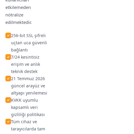
etkilemeden
nötralize
edilmektedir.
256-bit SSL şifreli
✓
uçtan uca güvenli
bağlantı
7/24 kesintisiz
✓
erişim ve anlık
teknik destek
21 Temmuz 2026
✓
güncel arayüz ve
altyapı yenilemesi
KVKK uyumlu
✓
kapsamlı veri
gizliliği politikası
Tüm cihaz ve
✓
tarayıcılarda tam