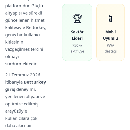
platformdur. Güçlü
altyapısı ve sürekli
🏆
📱
güncellenen hizmet
kalitesiyle Betturkey,
Sektör
Mobil
geniş bir kullanıcı
Lideri
Uyumlu
kitlesinin
750K+
PWA
vazgeçilmez tercihi
aktif üye
desteği
olmayı
sürdürmektedir.
21 Temmuz 2026
itibarıyla
Betturkey
giriş
deneyimi,
yenilenen altyapı ve
optimize edilmiş
arayüzüyle
kullanıcılara çok
daha akıcı bir