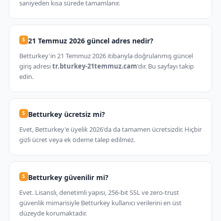
saniyeden kısa sürede tamamlanır.
21 Temmuz 2026 güncel adres nedir?
S
Betturkey'in 21 Temmuz 2026 itibarıyla doğrulanmış güncel
giriş adresi
tr.bturkey-21temmuz.cam
'dır. Bu sayfayı takip
edin.
Betturkey ücretsiz mi?
S
Evet, Betturkey'e üyelik 2026'da da tamamen ücretsizdir. Hiçbir
gizli ücret veya ek ödeme talep edilmez.
Betturkey güvenilir mi?
S
Evet. Lisanslı, denetimli yapısı, 256-bit SSL ve zero-trust
güvenlik mimarisiyle Betturkey kullanıcı verilerini en üst
düzeyde korumaktadır.