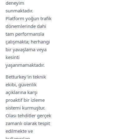
deneyim
sunmaktadır.
Platform yoğun trafik
dönemlerinde dahi
tam performansla
çalışmakta; herhangi
bir yavaşlama veya
kesinti
yaşanmamaktadır.
Betturkey'in teknik
ekibi, güvenlik
açıklarına karşı
proaktif bir izleme
sistemi kurmuştur.
Olası tehditler gerçek
zamanlı olarak tespit
edilmekte ve
kullanıcıları