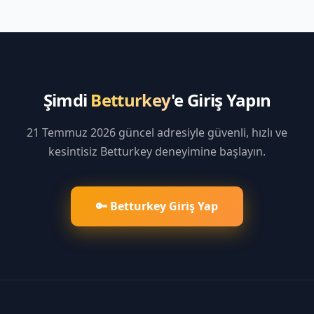
Şimdi
Betturkey
'e Giriş Yapın
21 Temmuz 2026 güncel adresiyle güvenli, hızlı ve
kesintisiz Betturkey deneyimine başlayın.
🔑 Betturkey Giriş Yap