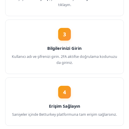
tıklayın.
3
Bilgilerinizi Girin
Kullanıcı adı ve şifrenizi girin. 2FA aktifse doğrulama kodunuzu
da giriniz.
4
Erişim Sağlayın
Saniyeler içinde Betturkey platformuna tam erişim sağlarsınız.