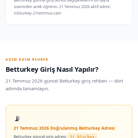
üzerinden anlık öğrenin. 21 Temmuz 2026 aktif adres:
tr.bturkey-21temmuz.cam
ADIM ADIM REHBER
Betturkey Giriş Nasıl Yapılır?
21 Temmuz 2026 güncel Betturkey giriş rehberi — dört
adımda tamamlayın.
📡
21 Temmuz 2026 Doğrulanmış Betturkey Adresi
Betturkey güncel giriş adresi:
tr.bturkey-