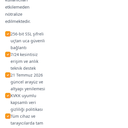
etkilemeden
nötralize
edilmektedir.
256-bit SSL şifreli
✓
uçtan uca güvenli
bağlantı
7/24 kesintisiz
✓
erişim ve anlık
teknik destek
21 Temmuz 2026
✓
güncel arayüz ve
altyapı yenilemesi
KVKK uyumlu
✓
kapsamlı veri
gizliliği politikası
Tüm cihaz ve
✓
tarayıcılarda tam