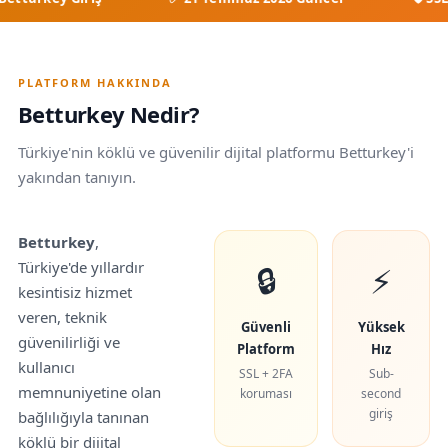
PLATFORM HAKKINDA
Betturkey Nedir?
Türkiye'nin köklü ve güvenilir dijital platformu Betturkey'i
yakından tanıyın.
Betturkey
,
Türkiye'de yıllardır
🔒
⚡
kesintisiz hizmet
veren, teknik
Güvenli
Yüksek
güvenilirliği ve
Platform
Hız
kullanıcı
SSL + 2FA
Sub-
memnuniyetine olan
koruması
second
giriş
bağlılığıyla tanınan
köklü bir dijital