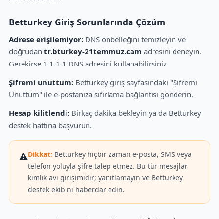
Betturkey Giriş Sorunlarında Çözüm
Adrese erişilemiyor:
DNS önbelleğini temizleyin ve
doğrudan
tr.bturkey-21temmuz.cam
adresini deneyin.
Gerekirse 1.1.1.1 DNS adresini kullanabilirsiniz.
Şifremi unuttum:
Betturkey giriş sayfasındaki "Şifremi
Unuttum" ile e-postanıza sıfırlama bağlantısı gönderin.
Hesap kilitlendi:
Birkaç dakika bekleyin ya da Betturkey
destek hattına başvurun.
Dikkat:
Betturkey hiçbir zaman e-posta, SMS veya
⚠️
telefon yoluyla şifre talep etmez. Bu tür mesajlar
kimlik avı girişimidir; yanıtlamayın ve Betturkey
destek ekibini haberdar edin.