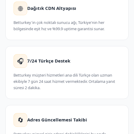
🌐
Dağıtık CDN Altyapısı
Betturkey'in çok noktalı sunucu ağı, Türkiye'nin her
bölgesinde eşit hız ve %99.9 uptime garantisi sunar.
🎧
7/24 Türkçe Destek
Betturkey müşteri hizmetleri ana dili Türkçe olan uzman
ekibiyle 7 gün 24 saat hizmet vermektedir. Ortalama yanıt
süresi 2 dakika.
🔄
Adres Güncellemesi Takibi
Betturkey güncel giriş adresi değişikliklerini bu sayfa