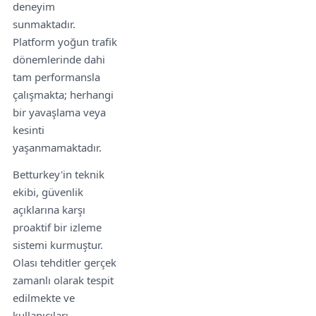
deneyim
sunmaktadır.
Platform yoğun trafik
dönemlerinde dahi
tam performansla
çalışmakta; herhangi
bir yavaşlama veya
kesinti
yaşanmamaktadır.
Betturkey'in teknik
ekibi, güvenlik
açıklarına karşı
proaktif bir izleme
sistemi kurmuştur.
Olası tehditler gerçek
zamanlı olarak tespit
edilmekte ve
kullanıcıları