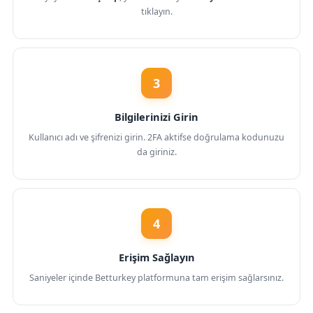
tıklayın.
3
Bilgilerinizi Girin
Kullanıcı adı ve şifrenizi girin. 2FA aktifse doğrulama kodunuzu
da giriniz.
4
Erişim Sağlayın
Saniyeler içinde Betturkey platformuna tam erişim sağlarsınız.