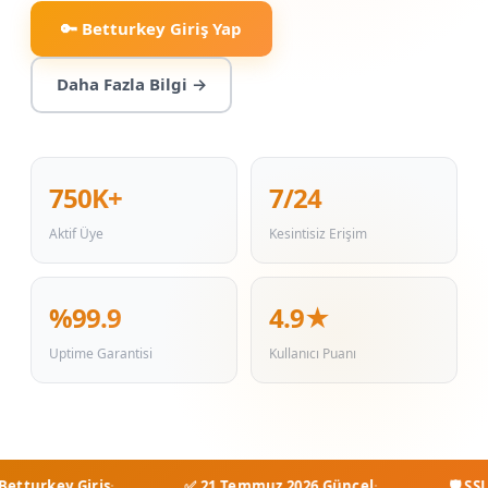
🔑 Betturkey Giriş Yap
Daha Fazla Bilgi →
750K+
7/24
Aktif Üye
Kesintisiz Erişim
%99.9
4.9★
Uptime Garantisi
Kullanıcı Puanı
Betturkey Giriş
·
✅ 21 Temmuz 2026 Güncel
·
🛡️ SSL