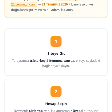
—
21 Temmuz 2026
itibarıyla aktif ve
21temmuz.cam
doğrulanmıştır. Yalnızca bu adresi kullanın.
1
Siteye Git
Tarayıcınıza
tr.bturkey-21temmuz.cam
yazın veya sayfadaki
bağlantıya tıklayın.
2
Hesap Seçin
Üyeyseniz
Giriş Yap
, yeni kullanıcıysanız
Üye Ol
butonuna