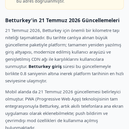
bu adres doğrulanmıştır.
Betturkey'in 21 Temmuz 2026 Güncellemeleri
21 Temmuz 2026, Betturkey için önemli bir kilometre taşı
niteliği taşımaktadır. Bu tarihte canlıya alınan büyük
güncelleme paketiyle platform; tamamen yeniden yazılmış
giriş altyapısı, modernize edilmiş kullanıcı arayüzü ve
genişletilmiş CDN ağı ile karşılıklarını kullanıcılara
sunmuştur.
Betturkey giriş
süresi bu güncellemeyle
birlikte 0.8 saniyenin altına inerek platform tarihinin en hızlı
seviyesine ulaşmıştır.
Mobil alanda da 21 Temmuz 2026 güncellemesi belirleyici
olmuştur. PWA (Progressive Web App) teknolojisinin tam
entegrasyonuyla Betturkey, artık akıllı telefonlara ana ekran
uygulaması olarak eklenebilmekte; push bildirim ve
çevrimdışı mod özellikleri de kullanıma açılmış
bulunmaktadır.