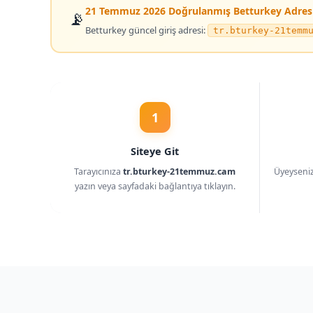
21 Temmuz 2026 Doğrulanmış Betturkey Adres
📡
Betturkey güncel giriş adresi:
tr.bturkey-21temm
1
Siteye Git
Tarayıcınıza
tr.bturkey-21temmuz.cam
Üyeyseni
yazın veya sayfadaki bağlantıya tıklayın.