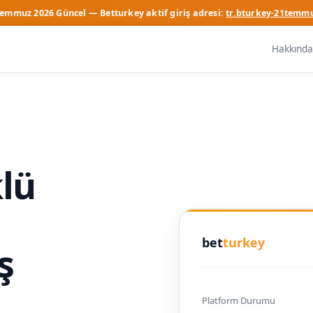
Temmuz 2026 Güncel — Betturkey aktif giriş adresi:
tr.bturkey-21temm
Hakkında
klü
bet
turkey
ş
Platform Durumu