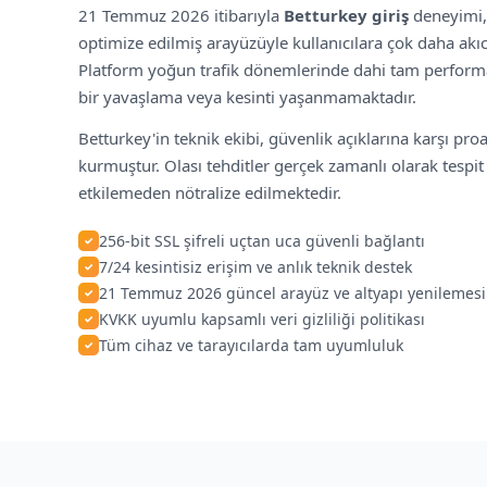
21 Temmuz 2026 itibarıyla
Betturkey giriş
deneyimi, 
optimize edilmiş arayüzüyle kullanıcılara çok daha akı
Platform yoğun trafik dönemlerinde dahi tam perform
bir yavaşlama veya kesinti yaşanmamaktadır.
Betturkey'in teknik ekibi, güvenlik açıklarına karşı proa
kurmuştur. Olası tehditler gerçek zamanlı olarak tespit 
etkilemeden nötralize edilmektedir.
256-bit SSL şifreli uçtan uca güvenli bağlantı
✓
7/24 kesintisiz erişim ve anlık teknik destek
✓
21 Temmuz 2026 güncel arayüz ve altyapı yenilemesi
✓
KVKK uyumlu kapsamlı veri gizliliği politikası
✓
Tüm cihaz ve tarayıcılarda tam uyumluluk
✓