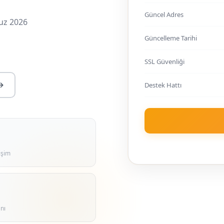
Güncel Adres
uz 2026
Güncelleme Tarihi
SSL Güvenliği
→
Destek Hattı
işim
anı