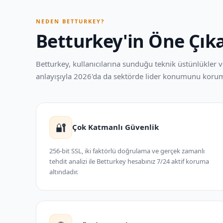
NEDEN BETTURKEY?
Betturkey'in Öne Çıka
Betturkey, kullanıcılarına sunduğu teknik üstünlükler 
anlayışıyla 2026'da da sektörde lider konumunu korum
🔐
Çok Katmanlı Güvenlik
256-bit SSL, iki faktörlü doğrulama ve gerçek zamanlı
tehdit analizi ile Betturkey hesabınız 7/24 aktif koruma
altındadır.