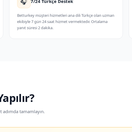
🎧
7/24 Türkçe Destek
Betturkey müşteri hizmetleri ana dili Türkçe olan uzman
ekibiyle 7 gün 24 saat hizmet vermektedir. Ortalama
yanıt süresi 2 dakika.
Yapılır?
rt adımda tamamlayın.