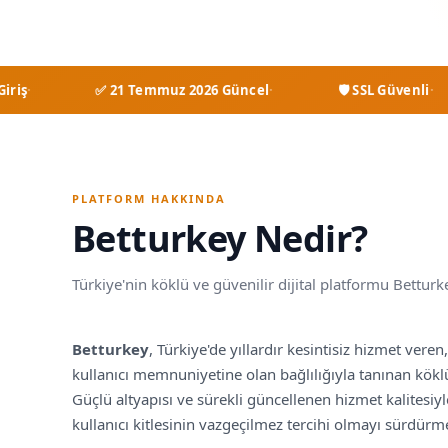
ş
·
✅ 21 Temmuz 2026 Güncel
·
🛡️ SSL Güvenli
·
PLATFORM HAKKINDA
Betturkey Nedir?
Türkiye'nin köklü ve güvenilir dijital platformu Betturk
Betturkey
, Türkiye'de yıllardır kesintisiz hizmet veren,
kullanıcı memnuniyetine olan bağlılığıyla tanınan köklü 
Güçlü altyapısı ve sürekli güncellenen hizmet kalitesiyl
kullanıcı kitlesinin vazgeçilmez tercihi olmayı sürdürme