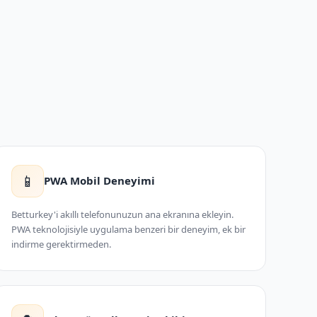
📱
PWA Mobil Deneyimi
Betturkey'i akıllı telefonunuzun ana ekranına ekleyin.
PWA teknolojisiyle uygulama benzeri bir deneyim, ek bir
indirme gerektirmeden.