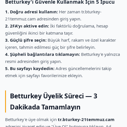
Betturkey'i Güvenle Kullanmak İçin 5 İpucu
1. Doğru adresi kullanın:
Her zaman tr.bturkey-
21temmuz.cam adresinden giriş yapın.
2. 2FA'yı aktive edin:
İki faktörlü doğrulama, hesap
güvenliğini ikinci bir katmana taşır.
3. Güçlü şifre seçin:
Büyük harf, rakam ve özel karakter
içeren, tahmin edilmesi güç bir şifre belirleyin.
4. Şüpheli bağlantılara tıklamayın:
Betturkey'e yalnızca
resmi adresinden giriş yapın.
5. Bu sayfayı kaydedin:
Adres güncellemelerini takip
etmek için sayfayı favorilerinize ekleyin.
Betturkey Üyelik Süreci — 3
Dakikada Tamamlayın
Betturkey'e üye olmak için
tr.bturkey-21temmuz.cam
adresini ziyaret edin ve "Üye Ol" butonuna tıklayın. Ad,