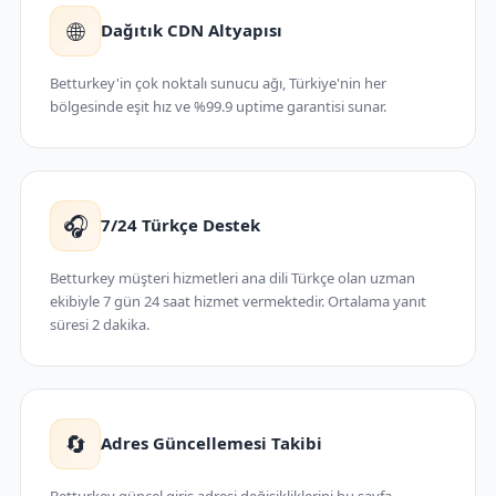
🌐
Dağıtık CDN Altyapısı
Betturkey'in çok noktalı sunucu ağı, Türkiye'nin her
bölgesinde eşit hız ve %99.9 uptime garantisi sunar.
🎧
7/24 Türkçe Destek
Betturkey müşteri hizmetleri ana dili Türkçe olan uzman
ekibiyle 7 gün 24 saat hizmet vermektedir. Ortalama yanıt
süresi 2 dakika.
🔄
Adres Güncellemesi Takibi
Betturkey güncel giriş adresi değişikliklerini bu sayfa