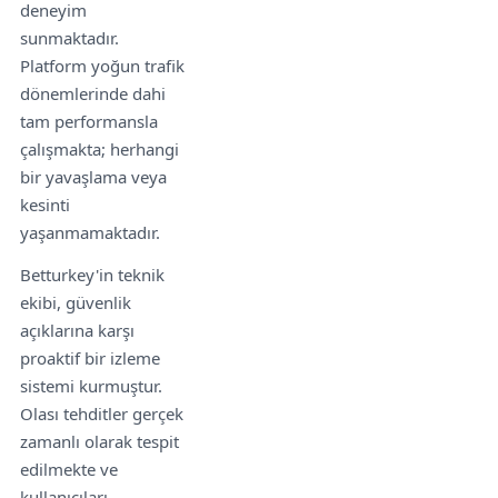
deneyim
sunmaktadır.
Platform yoğun trafik
dönemlerinde dahi
tam performansla
çalışmakta; herhangi
bir yavaşlama veya
kesinti
yaşanmamaktadır.
Betturkey'in teknik
ekibi, güvenlik
açıklarına karşı
proaktif bir izleme
sistemi kurmuştur.
Olası tehditler gerçek
zamanlı olarak tespit
edilmekte ve
kullanıcıları