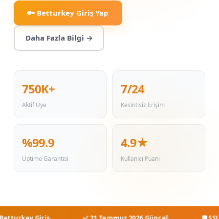
🔑 Betturkey Giriş Yap
Daha Fazla Bilgi →
750K+
7/24
Aktif Üye
Kesintisiz Erişim
%99.9
4.9★
Uptime Garantisi
Kullanıcı Puanı
Betturkey Giriş
·
✅ 21 Temmuz 2026 Güncel
·
🛡️ SSL