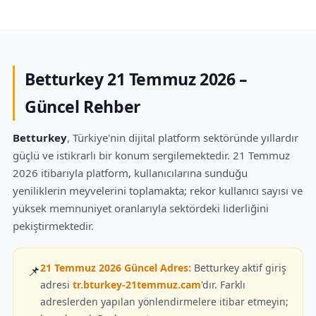
Betturkey 21 Temmuz 2026 –
Güncel Rehber
Betturkey
, Türkiye'nin dijital platform sektöründe yıllardır
güçlü ve istikrarlı bir konum sergilemektedir. 21 Temmuz
2026 itibarıyla platform, kullanıcılarına sunduğu
yeniliklerin meyvelerini toplamakta; rekor kullanıcı sayısı ve
yüksek memnuniyet oranlarıyla sektördeki liderliğini
pekiştirmektedir.
21 Temmuz 2026 Güncel Adres:
Betturkey aktif giriş
📌
adresi
tr.bturkey-21temmuz.cam
'dır. Farklı
adreslerden yapılan yönlendirmelere itibar etmeyin;