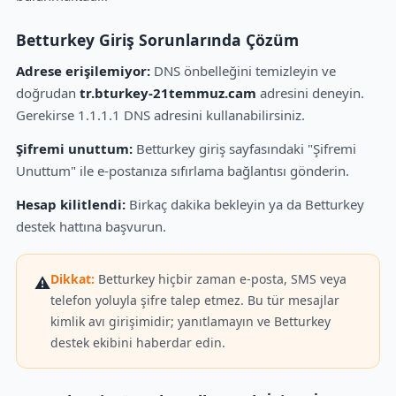
Betturkey Giriş Sorunlarında Çözüm
Adrese erişilemiyor:
DNS önbelleğini temizleyin ve
doğrudan
tr.bturkey-21temmuz.cam
adresini deneyin.
Gerekirse 1.1.1.1 DNS adresini kullanabilirsiniz.
Şifremi unuttum:
Betturkey giriş sayfasındaki "Şifremi
Unuttum" ile e-postanıza sıfırlama bağlantısı gönderin.
Hesap kilitlendi:
Birkaç dakika bekleyin ya da Betturkey
destek hattına başvurun.
Dikkat:
Betturkey hiçbir zaman e-posta, SMS veya
⚠️
telefon yoluyla şifre talep etmez. Bu tür mesajlar
kimlik avı girişimidir; yanıtlamayın ve Betturkey
destek ekibini haberdar edin.