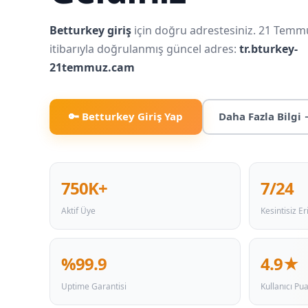
Betturkey giriş
için doğru adrestesiniz. 21 Temm
itibarıyla doğrulanmış güncel adres:
tr.bturkey-
21temmuz.cam
🔑 Betturkey Giriş Yap
Daha Fazla Bilgi 
750K+
7/24
Aktif Üye
Kesintisiz Er
%99.9
4.9★
Uptime Garantisi
Kullanıcı Pu