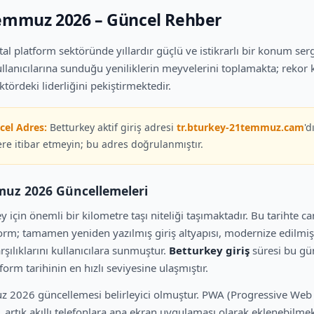
Temmuz 2026 – Güncel Rehber
jital platform sektöründe yıllardır güçlü ve istikrarlı bir konum 
ullanıcılarına sunduğu yeniliklerin meyvelerini toplamakta; rekor k
ördeki liderliğini pekiştirmektedir.
el Adres:
Betturkey aktif giriş adresi
tr.bturkey-21temmuz.cam
'd
re itibar etmeyin; bu adres doğrulanmıştır.
muz 2026 Güncellemeleri
çin önemli bir kilometre taşı niteliği taşımaktadır. Bu tarihte c
orm; tamamen yeniden yazılmış giriş altyapısı, modernize edilmiş
rşılıklarını kullanıcılara sunmuştur.
Betturkey giriş
süresi bu gün
form tarihinin en hızlı seviyesine ulaşmıştır.
 2026 güncellemesi belirleyici olmuştur. PWA (Progressive Web 
artık akıllı telefonlara ana ekran uygulaması olarak eklenebilmek