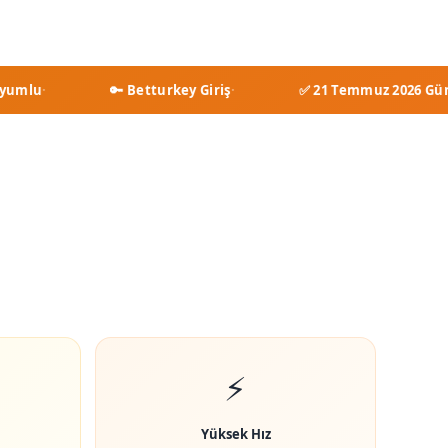
mlu
·
🔑 Betturkey Giriş
·
✅ 21 Temmuz 2026 Güncel
⚡
Yüksek Hız