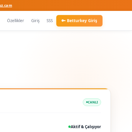
uz.cam
Özellikler
Giriş
SSS
🔑 Betturkey Giriş
CANLI
Aktif & Çalışıyor