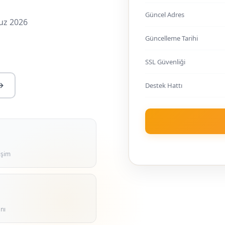
Güncel Adres
uz 2026
Güncelleme Tarihi
SSL Güvenliği
→
Destek Hattı
işim
anı