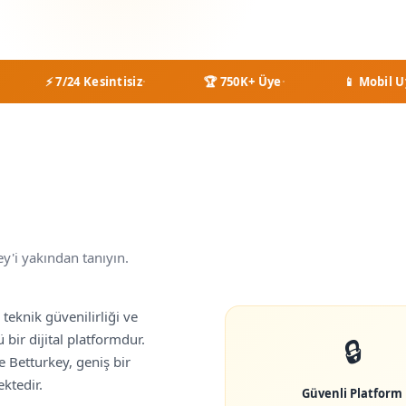
⚡ 7/24 Kesintisiz
·
🏆 750K+ Üye
·
📱 Mobil Uyu
ey'i yakından tanıyın.
 teknik güvenilirliği ve
bir dijital platformdur.
🔒
e Betturkey, geniş bir
ktedir.
Güvenli Platform