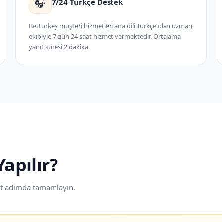
🎧
7/24 Türkçe Destek
Betturkey müşteri hizmetleri ana dili Türkçe olan uzman
ekibiyle 7 gün 24 saat hizmet vermektedir. Ortalama
yanıt süresi 2 dakika.
Yapılır?
rt adımda tamamlayın.