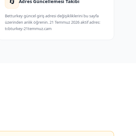
🔄
Adres Güncellemesi Takibi
Betturkey güncel giriş adresi değişikliklerini bu sayfa
üzerinden anlık öğrenin. 21 Temmuz 2026 aktif adres:
tr.bturkey-21temmuz.cam