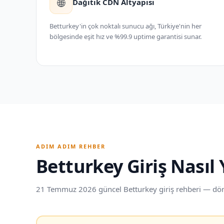
🌐
Dağıtık CDN Altyapısı
Betturkey'in çok noktalı sunucu ağı, Türkiye'nin her
bölgesinde eşit hız ve %99.9 uptime garantisi sunar.
ADIM ADIM REHBER
Betturkey Giriş Nasıl 
21 Temmuz 2026 güncel Betturkey giriş rehberi — dö