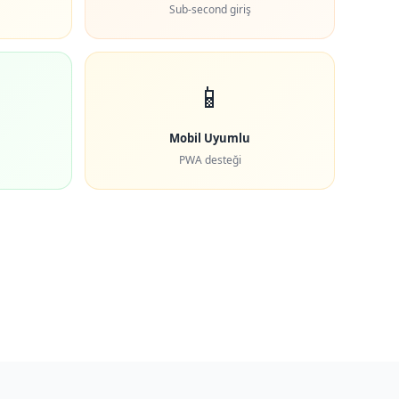
Sub-second giriş
📱
Mobil Uyumlu
PWA desteği