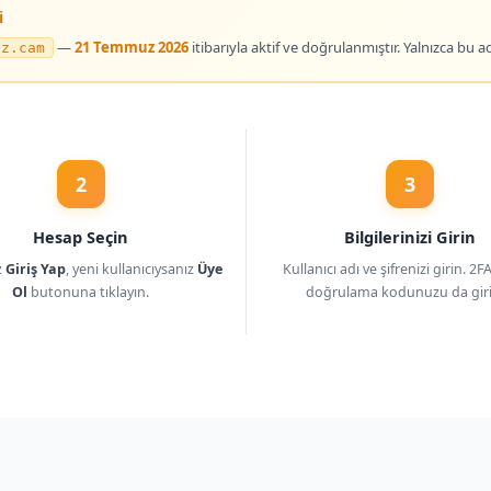
i
—
21 Temmuz 2026
itibarıyla aktif ve doğrulanmıştır. Yalnızca bu ad
uz.cam
2
3
Hesap Seçin
Bilgilerinizi Girin
z
Giriş Yap
, yeni kullanıcıysanız
Üye
Kullanıcı adı ve şifrenizi girin. 2F
Ol
butonuna tıklayın.
doğrulama kodunuzu da giri