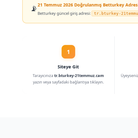
21 Temmuz 2026 Doğrulanmış Betturkey Adres
📡
Betturkey güncel giriş adresi:
tr.bturkey-21temm
1
Siteye Git
Tarayıcınıza
tr.bturkey-21temmuz.cam
Üyeyseni
yazın veya sayfadaki bağlantıya tıklayın.