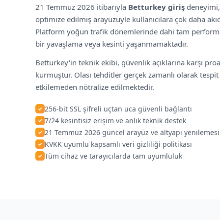
21 Temmuz 2026 itibarıyla
Betturkey giriş
deneyimi, 
optimize edilmiş arayüzüyle kullanıcılara çok daha akı
Platform yoğun trafik dönemlerinde dahi tam perform
bir yavaşlama veya kesinti yaşanmamaktadır.
Betturkey'in teknik ekibi, güvenlik açıklarına karşı proa
kurmuştur. Olası tehditler gerçek zamanlı olarak tespit 
etkilemeden nötralize edilmektedir.
256-bit SSL şifreli uçtan uca güvenli bağlantı
✓
7/24 kesintisiz erişim ve anlık teknik destek
✓
21 Temmuz 2026 güncel arayüz ve altyapı yenilemesi
✓
KVKK uyumlu kapsamlı veri gizliliği politikası
✓
Tüm cihaz ve tarayıcılarda tam uyumluluk
✓