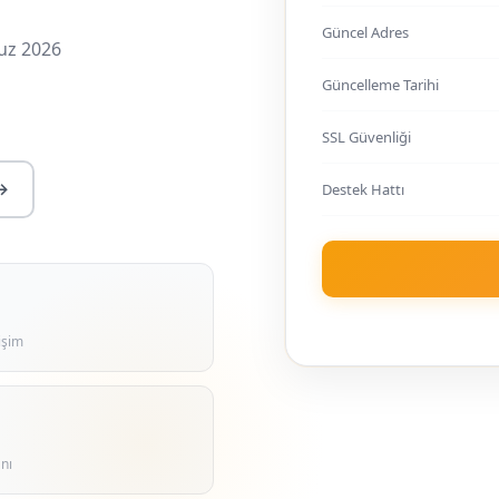
Güncel Adres
uz 2026
Güncelleme Tarihi
SSL Güvenliği
→
Destek Hattı
işim
anı