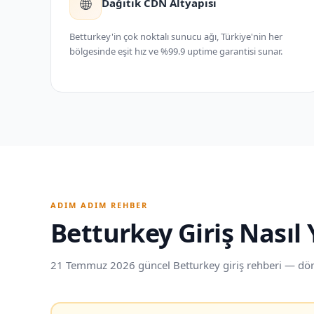
🌐
Dağıtık CDN Altyapısı
Betturkey'in çok noktalı sunucu ağı, Türkiye'nin her
bölgesinde eşit hız ve %99.9 uptime garantisi sunar.
ADIM ADIM REHBER
Betturkey Giriş Nasıl 
21 Temmuz 2026 güncel Betturkey giriş rehberi — dö