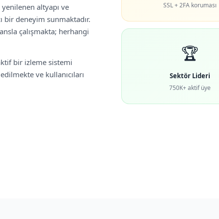
SSL + 2FA koruması
yenilenen altyapı ve
cı bir deneyim sunmaktadır.
ansla çalışmakta; herhangi
🏆
ktif bir izleme sistemi
edilmekte ve kullanıcıları
Sektör Lideri
750K+ aktif üye