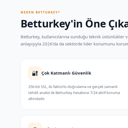
NEDEN BETTURKEY?
Betturkey'in Öne Çıka
Betturkey, kullanıcılarına sunduğu teknik üstünlükler 
anlayışıyla 2026'da da sektörde lider konumunu korum
🔐
Çok Katmanlı Güvenlik
256-bit SSL, iki faktörlü doğrulama ve gerçek zamanlı
tehdit analizi ile Betturkey hesabınız 7/24 aktif koruma
altındadır.