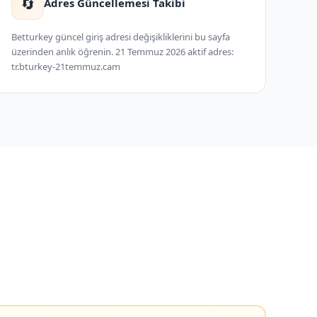
🔄
Adres Güncellemesi Takibi
Betturkey güncel giriş adresi değişikliklerini bu sayfa
üzerinden anlık öğrenin. 21 Temmuz 2026 aktif adres:
tr.bturkey-21temmuz.cam