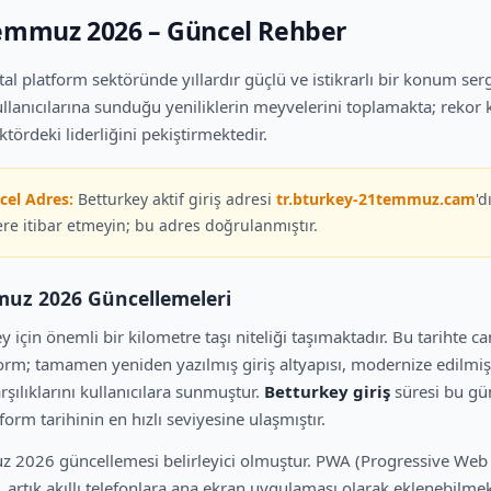
Temmuz 2026 – Güncel Rehber
jital platform sektöründe yıllardır güçlü ve istikrarlı bir konum 
ullanıcılarına sunduğu yeniliklerin meyvelerini toplamakta; rekor k
ördeki liderliğini pekiştirmektedir.
el Adres:
Betturkey aktif giriş adresi
tr.bturkey-21temmuz.cam
'd
re itibar etmeyin; bu adres doğrulanmıştır.
muz 2026 Güncellemeleri
çin önemli bir kilometre taşı niteliği taşımaktadır. Bu tarihte c
orm; tamamen yeniden yazılmış giriş altyapısı, modernize edilmiş
rşılıklarını kullanıcılara sunmuştur.
Betturkey giriş
süresi bu gün
form tarihinin en hızlı seviyesine ulaşmıştır.
 2026 güncellemesi belirleyici olmuştur. PWA (Progressive Web 
artık akıllı telefonlara ana ekran uygulaması olarak eklenebilmek