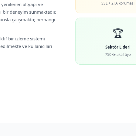
SSL + 2FA koruması
yenilenen altyapı ve
cı bir deneyim sunmaktadır.
ansla çalışmakta; herhangi
🏆
ktif bir izleme sistemi
edilmekte ve kullanıcıları
Sektör Lideri
750K+ aktif üye