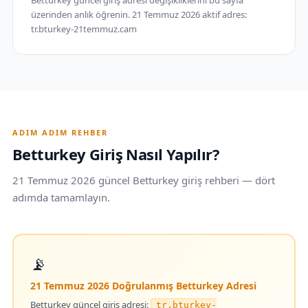
üzerinden anlık öğrenin. 21 Temmuz 2026 aktif adres:
tr.bturkey-21temmuz.cam
ADIM ADIM REHBER
Betturkey Giriş Nasıl Yapılır?
21 Temmuz 2026 güncel Betturkey giriş rehberi — dört
adımda tamamlayın.
📡
21 Temmuz 2026 Doğrulanmış Betturkey Adresi
Betturkey güncel giriş adresi:
tr.bturkey-