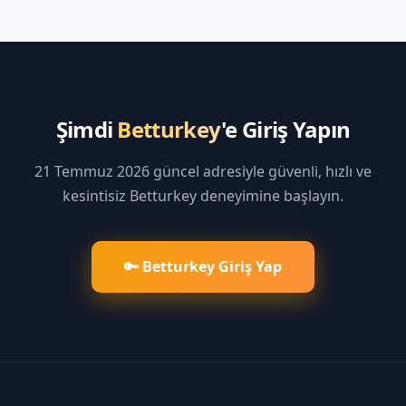
Şimdi
Betturkey
'e Giriş Yapın
21 Temmuz 2026 güncel adresiyle güvenli, hızlı ve
kesintisiz Betturkey deneyimine başlayın.
🔑 Betturkey Giriş Yap