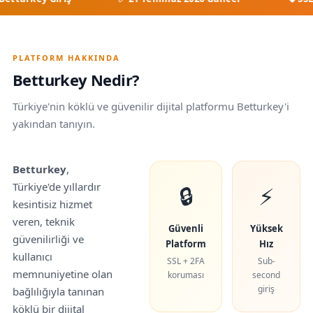
PLATFORM HAKKINDA
Betturkey Nedir?
Türkiye'nin köklü ve güvenilir dijital platformu Betturkey'i
yakından tanıyın.
Betturkey
,
Türkiye'de yıllardır
🔒
⚡
kesintisiz hizmet
veren, teknik
Güvenli
Yüksek
güvenilirliği ve
Platform
Hız
kullanıcı
SSL + 2FA
Sub-
memnuniyetine olan
koruması
second
giriş
bağlılığıyla tanınan
köklü bir dijital