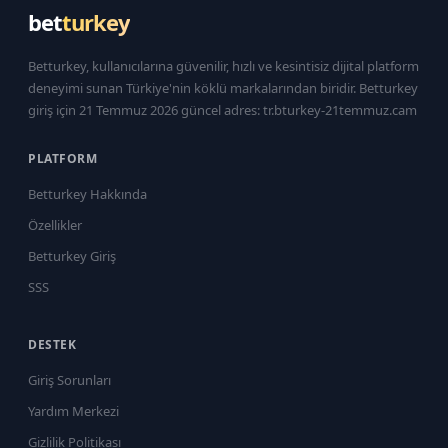
bet
turkey
Betturkey, kullanıcılarına güvenilir, hızlı ve kesintisiz dijital platform
deneyimi sunan Türkiye'nin köklü markalarından biridir. Betturkey
giriş için 21 Temmuz 2026 güncel adres: tr.bturkey-21temmuz.cam
PLATFORM
Betturkey Hakkında
Özellikler
Betturkey Giriş
SSS
DESTEK
Giriş Sorunları
Yardım Merkezi
Gizlilik Politikası