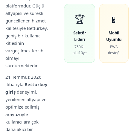
platformdur. Güçlü
altyapısı ve sürekli
🏆
📱
güncellenen hizmet
kalitesiyle Betturkey,
Sektör
Mobil
geniş bir kullanıcı
Lideri
Uyumlu
kitlesinin
750K+
PWA
vazgeçilmez tercihi
aktif üye
desteği
olmayı
sürdürmektedir.
21 Temmuz 2026
itibarıyla
Betturkey
giriş
deneyimi,
yenilenen altyapı ve
optimize edilmiş
arayüzüyle
kullanıcılara çok
daha akıcı bir