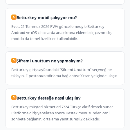
Betturkey mobil çalışıyor mu?
S
Evet. 21 Temmuz 2026 PWA güncellemesiyle Betturkey
Android ve iOS cihazlarda ana ekrana eklenebilir, çevrimdışı
modda da temel özellikler kullanılabilir.
Şifremi unuttum ne yapmalıyım?
S
Betturkey giriş sayfasındaki "Şifremi Unuttum" seçeneğine
tıklayın. E-postanıza sıfırlama bağlantısı 90 saniye içinde ulaşır.
Betturkey desteğe nasıl ulaşılır?
S
Betturkey müşteri hizmetleri 7/24 Türkçe aktif destek sunar.
Platforma giriş yaptıktan sonra Destek menüsünden canlı
sohbete bağlanın; ortalama yanıt süresi 2 dakikadır.