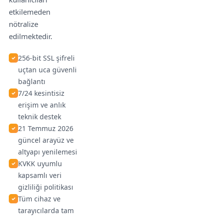
etkilemeden
nötralize
edilmektedir.
256-bit SSL şifreli
✓
uçtan uca güvenli
bağlantı
7/24 kesintisiz
✓
erişim ve anlık
teknik destek
21 Temmuz 2026
✓
güncel arayüz ve
altyapı yenilemesi
KVKK uyumlu
✓
kapsamlı veri
gizliliği politikası
Tüm cihaz ve
✓
tarayıcılarda tam