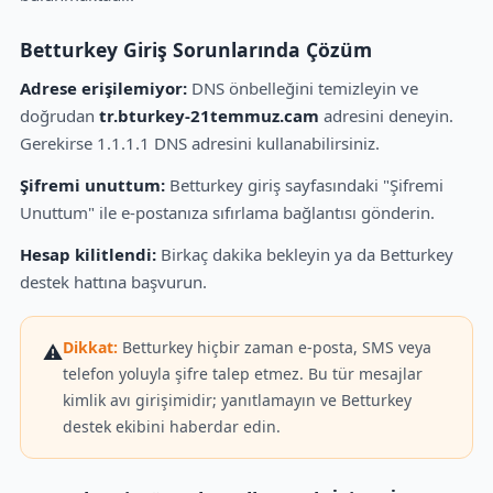
Betturkey Giriş Sorunlarında Çözüm
Adrese erişilemiyor:
DNS önbelleğini temizleyin ve
doğrudan
tr.bturkey-21temmuz.cam
adresini deneyin.
Gerekirse 1.1.1.1 DNS adresini kullanabilirsiniz.
Şifremi unuttum:
Betturkey giriş sayfasındaki "Şifremi
Unuttum" ile e-postanıza sıfırlama bağlantısı gönderin.
Hesap kilitlendi:
Birkaç dakika bekleyin ya da Betturkey
destek hattına başvurun.
Dikkat:
Betturkey hiçbir zaman e-posta, SMS veya
⚠️
telefon yoluyla şifre talep etmez. Bu tür mesajlar
kimlik avı girişimidir; yanıtlamayın ve Betturkey
destek ekibini haberdar edin.