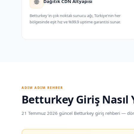
🌐
Dağıtık CDN Altyapısı
Betturkey'in çok noktalı sunucu ağı, Türkiye'nin her
bölgesinde eşit hız ve %99.9 uptime garantisi sunar.
ADIM ADIM REHBER
Betturkey Giriş Nasıl 
21 Temmuz 2026 güncel Betturkey giriş rehberi — dö