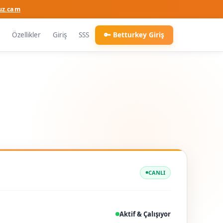
uz.cam
Özellikler
Giriş
SSS
🔑 Betturkey Giriş
CANLI
Aktif & Çalışıyor