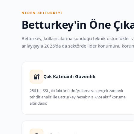
NEDEN BETTURKEY?
Betturkey'in Öne Çıka
Betturkey, kullanıcılarına sunduğu teknik üstünlükler 
anlayışıyla 2026'da da sektörde lider konumunu korum
🔐
Çok Katmanlı Güvenlik
256-bit SSL, iki faktörlü doğrulama ve gerçek zamanlı
tehdit analizi ile Betturkey hesabınız 7/24 aktif koruma
altındadır.