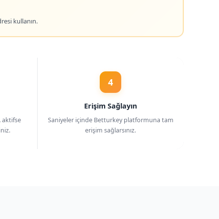
resi kullanın.
4
Erişim Sağlayın
A aktifse
Saniyeler içinde Betturkey platformuna tam
niz.
erişim sağlarsınız.