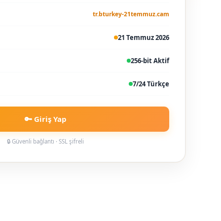
tr.bturkey-21temmuz.cam
21 Temmuz 2026
256-bit Aktif
7/24 Türkçe
🔑 Giriş Yap
🔒 Güvenli bağlantı · SSL şifreli