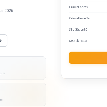
Güncel Adres
uz 2026
Güncelleme Tarihi
SSL Güvenliği
→
Destek Hattı
işim
anı