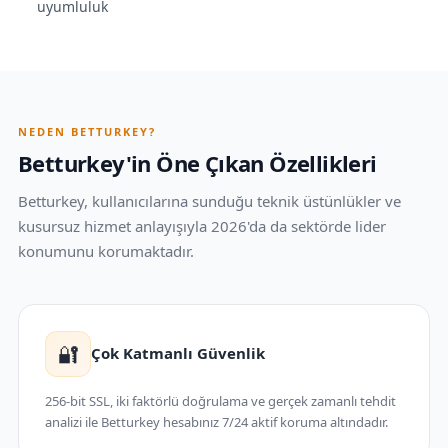
uyumluluk
NEDEN BETTURKEY?
Betturkey'in Öne Çıkan Özellikleri
Betturkey, kullanıcılarına sunduğu teknik üstünlükler ve
kusursuz hizmet anlayışıyla 2026'da da sektörde lider
konumunu korumaktadır.
🔐
Çok Katmanlı Güvenlik
256-bit SSL, iki faktörlü doğrulama ve gerçek zamanlı tehdit
analizi ile Betturkey hesabınız 7/24 aktif koruma altındadır.