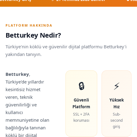
PLATFORM HAKKINDA
Betturkey Nedir?
Türkiye'nin köklü ve güvenilir dijital platformu Betturkey'i
yakından tanıyın.
Betturkey
,
Türkiye'de yıllardır
🔒
⚡
kesintisiz hizmet
veren, teknik
Güvenli
Yüksek
güvenilirliği ve
Platform
Hız
kullanıcı
SSL + 2FA
Sub-
memnuniyetine olan
koruması
second
giriş
bağlılığıyla tanınan
köklü bir dijital