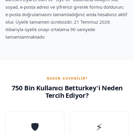
soyad, e-posta adresi ve şifrenizi girerek formu doldurun;
e-posta doğrulamasını tamamladığınız anda hesabınız aktif
olur. Üyelik tamamen ücretsizdir. 21 Temmuz 2026
itibarıyla üyelik onayı ortalama 90 saniyede
tamamlanmaktadır.
NEDEN GÜVENILIR?
750 Bin Kullanıcı Betturkey'i Neden
Tercih Ediyor?
🛡️
⚡