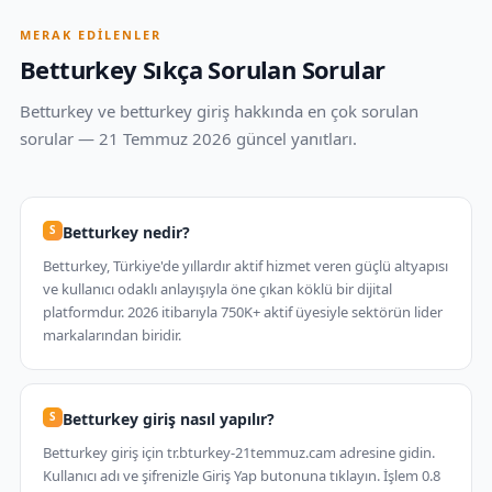
MERAK EDILENLER
Betturkey Sıkça Sorulan Sorular
Betturkey ve betturkey giriş hakkında en çok sorulan
sorular — 21 Temmuz 2026 güncel yanıtları.
Betturkey nedir?
S
Betturkey, Türkiye'de yıllardır aktif hizmet veren güçlü altyapısı
ve kullanıcı odaklı anlayışıyla öne çıkan köklü bir dijital
platformdur. 2026 itibarıyla 750K+ aktif üyesiyle sektörün lider
markalarından biridir.
Betturkey giriş nasıl yapılır?
S
Betturkey giriş için tr.bturkey-21temmuz.cam adresine gidin.
Kullanıcı adı ve şifrenizle Giriş Yap butonuna tıklayın. İşlem 0.8