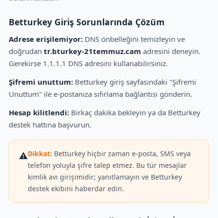
Betturkey Giriş Sorunlarında Çözüm
Adrese erişilemiyor:
DNS önbelleğini temizleyin ve
doğrudan
tr.bturkey-21temmuz.cam
adresini deneyin.
Gerekirse 1.1.1.1 DNS adresini kullanabilirsiniz.
Şifremi unuttum:
Betturkey giriş sayfasındaki "Şifremi
Unuttum" ile e-postanıza sıfırlama bağlantısı gönderin.
Hesap kilitlendi:
Birkaç dakika bekleyin ya da Betturkey
destek hattına başvurun.
Dikkat:
Betturkey hiçbir zaman e-posta, SMS veya
⚠️
telefon yoluyla şifre talep etmez. Bu tür mesajlar
kimlik avı girişimidir; yanıtlamayın ve Betturkey
destek ekibini haberdar edin.