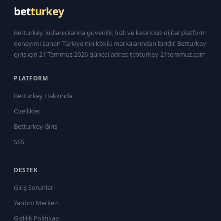
bet
turkey
Betturkey, kullanıcılarına güvenilir, hızlı ve kesintisiz dijital platform
deneyimi sunan Türkiye'nin köklü markalarından biridir. Betturkey
giriş için 21 Temmuz 2026 güncel adres: tr.bturkey-21temmuz.cam
PLATFORM
Betturkey Hakkında
Özellikler
Betturkey Giriş
SSS
DESTEK
Giriş Sorunları
Yardım Merkezi
Gizlilik Politikası