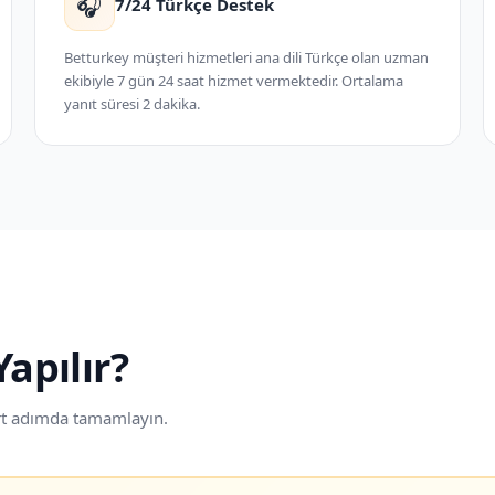
🎧
7/24 Türkçe Destek
Betturkey müşteri hizmetleri ana dili Türkçe olan uzman
ekibiyle 7 gün 24 saat hizmet vermektedir. Ortalama
yanıt süresi 2 dakika.
Yapılır?
rt adımda tamamlayın.