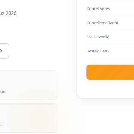
Güncel Adres
uz 2026
Güncelleme Tarihi
SSL Güvenliği
→
Destek Hattı
işim
anı