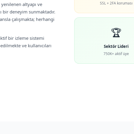
SSL + 2FA koruması
yenilenen altyapı ve
cı bir deneyim sunmaktadır.
ansla çalışmakta; herhangi
🏆
ktif bir izleme sistemi
edilmekte ve kullanıcıları
Sektör Lideri
750K+ aktif üye