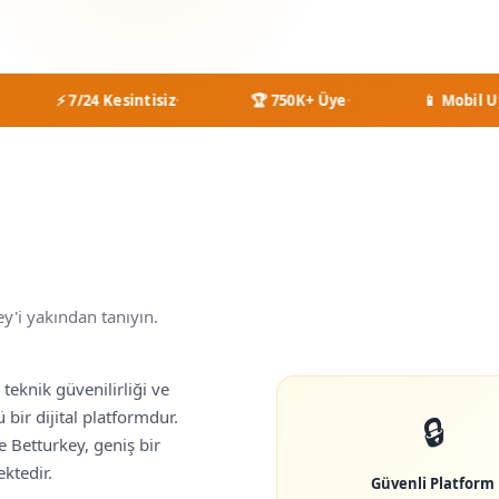
⚡ 7/24 Kesintisiz
·
🏆 750K+ Üye
·
📱 Mobil Uyu
ey'i yakından tanıyın.
 teknik güvenilirliği ve
bir dijital platformdur.
🔒
e Betturkey, geniş bir
ktedir.
Güvenli Platform