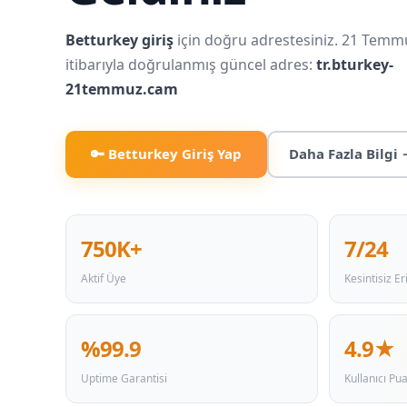
Betturkey giriş
için doğru adrestesiniz. 21 Temm
itibarıyla doğrulanmış güncel adres:
tr.bturkey-
21temmuz.cam
🔑 Betturkey Giriş Yap
Daha Fazla Bilgi 
750K+
7/24
Aktif Üye
Kesintisiz Er
%99.9
4.9★
Uptime Garantisi
Kullanıcı Pu