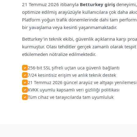
21 Temmuz 2026 itibarıyla
Betturkey giriş
deneyimi, 
optimize edilmiş arayüzüyle kullanıcılara çok daha akı
Platform yoğun trafik dönemlerinde dahi tam perform
bir yavaşlama veya kesinti yaşanmamaktadır.
Betturkey'in teknik ekibi, güvenlik açıklarına karşı proa
kurmuştur. Olası tehditler gerçek zamanlı olarak tespit 
etkilemeden nötralize edilmektedir.
256-bit SSL şifreli uçtan uca güvenli bağlantı
✓
7/24 kesintisiz erişim ve anlık teknik destek
✓
21 Temmuz 2026 güncel arayüz ve altyapı yenilemesi
✓
KVKK uyumlu kapsamlı veri gizliliği politikası
✓
Tüm cihaz ve tarayıcılarda tam uyumluluk
✓