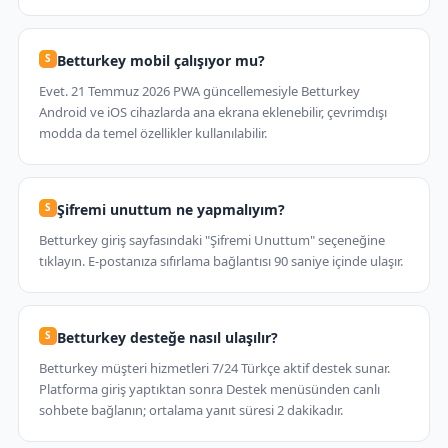
Betturkey mobil çalışıyor mu?
S
Evet. 21 Temmuz 2026 PWA güncellemesiyle Betturkey
Android ve iOS cihazlarda ana ekrana eklenebilir, çevrimdışı
modda da temel özellikler kullanılabilir.
Şifremi unuttum ne yapmalıyım?
S
Betturkey giriş sayfasındaki "Şifremi Unuttum" seçeneğine
tıklayın. E-postanıza sıfırlama bağlantısı 90 saniye içinde ulaşır.
Betturkey desteğe nasıl ulaşılır?
S
Betturkey müşteri hizmetleri 7/24 Türkçe aktif destek sunar.
Platforma giriş yaptıktan sonra Destek menüsünden canlı
sohbete bağlanın; ortalama yanıt süresi 2 dakikadır.