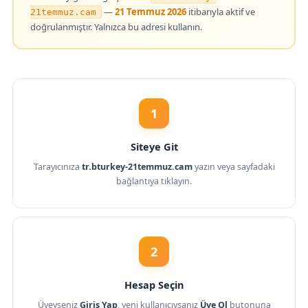
—
21 Temmuz 2026
itibarıyla aktif ve
21temmuz.cam
doğrulanmıştır. Yalnızca bu adresi kullanın.
1
Siteye Git
Tarayıcınıza
tr.bturkey-21temmuz.cam
yazın veya sayfadaki
bağlantıya tıklayın.
2
Hesap Seçin
Üyeyseniz
Giriş Yap
, yeni kullanıcıysanız
Üye Ol
butonuna