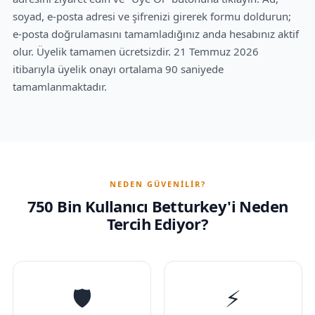
soyad, e-posta adresi ve şifrenizi girerek formu doldurun;
e-posta doğrulamasını tamamladığınız anda hesabınız aktif
olur. Üyelik tamamen ücretsizdir. 21 Temmuz 2026
itibarıyla üyelik onayı ortalama 90 saniyede
tamamlanmaktadır.
NEDEN GÜVENILIR?
750 Bin Kullanıcı Betturkey'i Neden
Tercih Ediyor?
🛡️
⚡