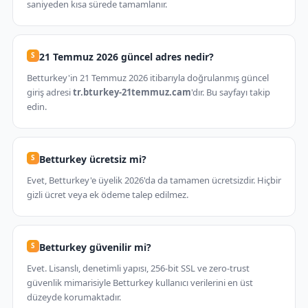
saniyeden kısa sürede tamamlanır.
21 Temmuz 2026 güncel adres nedir?
S
Betturkey'in 21 Temmuz 2026 itibarıyla doğrulanmış güncel
giriş adresi
tr.bturkey-21temmuz.cam
'dır. Bu sayfayı takip
edin.
Betturkey ücretsiz mi?
S
Evet, Betturkey'e üyelik 2026'da da tamamen ücretsizdir. Hiçbir
gizli ücret veya ek ödeme talep edilmez.
Betturkey güvenilir mi?
S
Evet. Lisanslı, denetimli yapısı, 256-bit SSL ve zero-trust
güvenlik mimarisiyle Betturkey kullanıcı verilerini en üst
düzeyde korumaktadır.