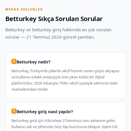
MERAK EDILENLER
Betturkey Sıkça Sorulan Sorular
Betturkey ve betturkey giriş hakkında en çok sorulan
sorular — 21 Temmuz 2026 güncel yanıtları.
Betturkey nedir?
S
Betturkey, Türkiye'de yıllardır aktif hizmet veren güçlü altyapısı
ve kullanıcı odaklı anlayışıyla öne çıkan köklü bir dijital
platformdur. 2026 itibarıyla 750K+ aktif üyesiyle sektörün lider
markalarından biridir.
Betturkey giriş nasıl yapılır?
S
Betturkey giriş için tr.bturkey-21temmuz.cam adresine gidin.
Kullanıcı adı ve şifrenizle Giriş Yap butonuna tıklayın. İşlem 0.8