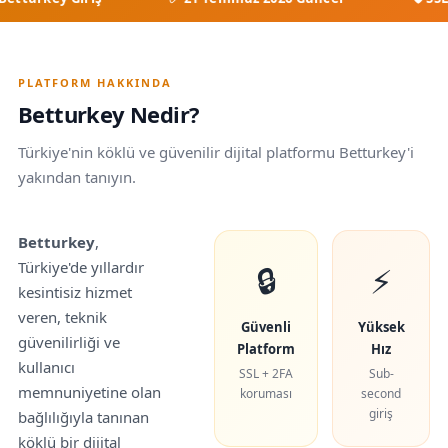
PLATFORM HAKKINDA
Betturkey Nedir?
Türkiye'nin köklü ve güvenilir dijital platformu Betturkey'i
yakından tanıyın.
Betturkey
,
Türkiye'de yıllardır
🔒
⚡
kesintisiz hizmet
veren, teknik
Güvenli
Yüksek
güvenilirliği ve
Platform
Hız
kullanıcı
SSL + 2FA
Sub-
memnuniyetine olan
koruması
second
giriş
bağlılığıyla tanınan
köklü bir dijital