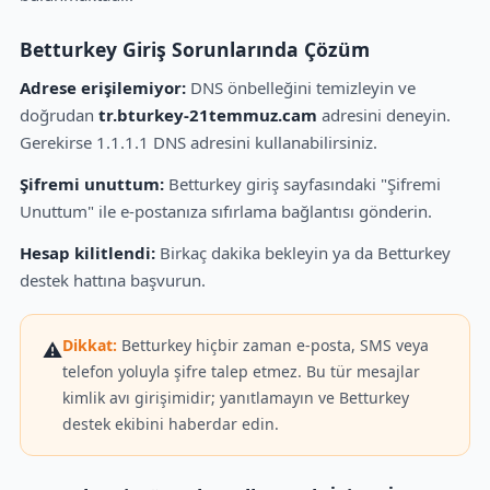
Betturkey Giriş Sorunlarında Çözüm
Adrese erişilemiyor:
DNS önbelleğini temizleyin ve
doğrudan
tr.bturkey-21temmuz.cam
adresini deneyin.
Gerekirse 1.1.1.1 DNS adresini kullanabilirsiniz.
Şifremi unuttum:
Betturkey giriş sayfasındaki "Şifremi
Unuttum" ile e-postanıza sıfırlama bağlantısı gönderin.
Hesap kilitlendi:
Birkaç dakika bekleyin ya da Betturkey
destek hattına başvurun.
Dikkat:
Betturkey hiçbir zaman e-posta, SMS veya
⚠️
telefon yoluyla şifre talep etmez. Bu tür mesajlar
kimlik avı girişimidir; yanıtlamayın ve Betturkey
destek ekibini haberdar edin.