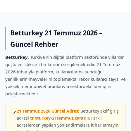
Betturkey 21 Temmuz 2026 –
Güncel Rehber
Betturkey
, Türkiye'nin dijital platform sektöründe yıllardır
güçlü ve istikrarlı bir konum sergilemektedir. 21 Temmuz
2026 itibarıyla platform, kullanıcılarına sunduğu
yeniliklerin meyvelerini toplamakta; rekor kullanıcı sayısı ve
yüksek memnuniyet oranlarıyla sektördeki liderliğini
pekiştirmektedir.
21 Temmuz 2026 Güncel Adres:
Betturkey aktif giriş
📌
adresi
tr.bturkey-21temmuz.cam
'dır. Farklı
adreslerden yapılan yönlendirmelere itibar etmeyin;