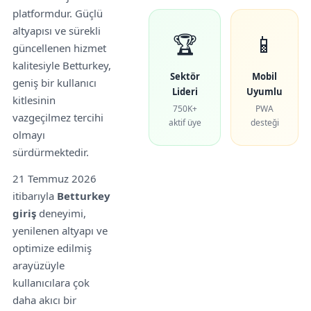
platformdur. Güçlü
altyapısı ve sürekli
🏆
📱
güncellenen hizmet
kalitesiyle Betturkey,
Sektör
Mobil
geniş bir kullanıcı
Lideri
Uyumlu
kitlesinin
750K+
PWA
vazgeçilmez tercihi
aktif üye
desteği
olmayı
sürdürmektedir.
21 Temmuz 2026
itibarıyla
Betturkey
giriş
deneyimi,
yenilenen altyapı ve
optimize edilmiş
arayüzüyle
kullanıcılara çok
daha akıcı bir