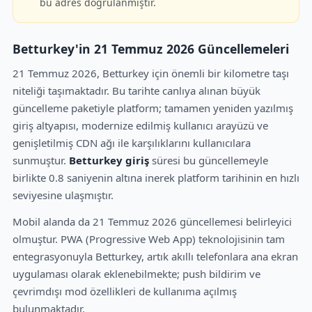
bu adres doğrulanmıştır.
Betturkey'in 21 Temmuz 2026 Güncellemeleri
21 Temmuz 2026, Betturkey için önemli bir kilometre taşı
niteliği taşımaktadır. Bu tarihte canlıya alınan büyük
güncelleme paketiyle platform; tamamen yeniden yazılmış
giriş altyapısı, modernize edilmiş kullanıcı arayüzü ve
genişletilmiş CDN ağı ile karşılıklarını kullanıcılara
sunmuştur.
Betturkey giriş
süresi bu güncellemeyle
birlikte 0.8 saniyenin altına inerek platform tarihinin en hızlı
seviyesine ulaşmıştır.
Mobil alanda da 21 Temmuz 2026 güncellemesi belirleyici
olmuştur. PWA (Progressive Web App) teknolojisinin tam
entegrasyonuyla Betturkey, artık akıllı telefonlara ana ekran
uygulaması olarak eklenebilmekte; push bildirim ve
çevrimdışı mod özellikleri de kullanıma açılmış
bulunmaktadır.