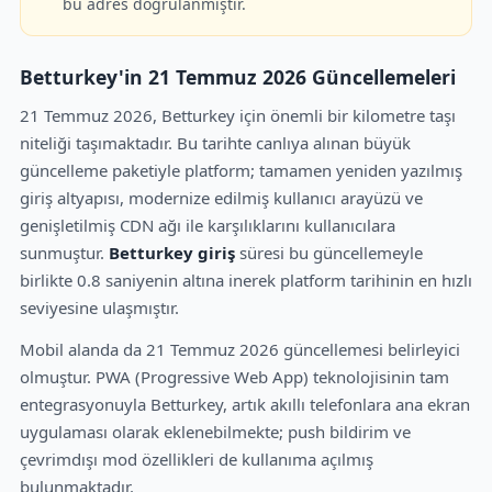
bu adres doğrulanmıştır.
Betturkey'in 21 Temmuz 2026 Güncellemeleri
21 Temmuz 2026, Betturkey için önemli bir kilometre taşı
niteliği taşımaktadır. Bu tarihte canlıya alınan büyük
güncelleme paketiyle platform; tamamen yeniden yazılmış
giriş altyapısı, modernize edilmiş kullanıcı arayüzü ve
genişletilmiş CDN ağı ile karşılıklarını kullanıcılara
sunmuştur.
Betturkey giriş
süresi bu güncellemeyle
birlikte 0.8 saniyenin altına inerek platform tarihinin en hızlı
seviyesine ulaşmıştır.
Mobil alanda da 21 Temmuz 2026 güncellemesi belirleyici
olmuştur. PWA (Progressive Web App) teknolojisinin tam
entegrasyonuyla Betturkey, artık akıllı telefonlara ana ekran
uygulaması olarak eklenebilmekte; push bildirim ve
çevrimdışı mod özellikleri de kullanıma açılmış
bulunmaktadır.