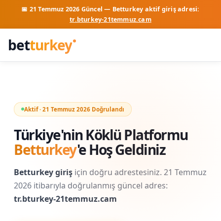
📅 21 Temmuz 2026 Güncel — Betturkey aktif giriş adresi:
tr.bturkey-21temmuz.cam
bet
turkey
Aktif · 21 Temmuz 2026 Doğrulandı
Türkiye'nin Köklü Platformu
Betturkey
'e Hoş Geldiniz
Betturkey giriş
için doğru adrestesiniz. 21 Temmuz
2026 itibarıyla doğrulanmış güncel adres:
tr.bturkey-21temmuz.cam