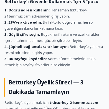
Betturkey'i Güvenle Kullanmak İçin 5 İpucu
1. Doğru adresi kullanın:
Her zaman tr.bturkey-
21temmuz.cam adresinden giriş yapın.
2. 2FA'yı aktive edin:
İki faktörlü doğrulama, hesap
güvenliğini ikinci bir katmana taşır.
3. Güçlü şifre seçin:
Büyük harf, rakam ve özel karakter
içeren, tahmin edilmesi güç bir şifre belirleyin.
4. Şüpheli bağlantılara tıklamayın:
Betturkey'e yalnızca
resmi adresinden giriş yapın.
5. Bu sayfayı kaydedin:
Adres güncellemelerini takip
etmek için sayfayı favorilerinize ekleyin.
Betturkey Üyelik Süreci — 3
Dakikada Tamamlayın
Betturkey'e üye olmak için
tr.bturkey-21temmuz.cam
adresini ziyaret edin ve "Üye Ol" butonuna tıklayın. Ad,