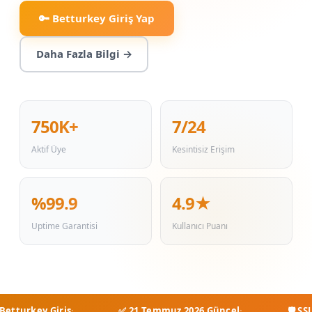
🔑 Betturkey Giriş Yap
Daha Fazla Bilgi →
750K+
7/24
Aktif Üye
Kesintisiz Erişim
%99.9
4.9★
Uptime Garantisi
Kullanıcı Puanı
Betturkey Giriş
·
✅ 21 Temmuz 2026 Güncel
·
🛡️ SS