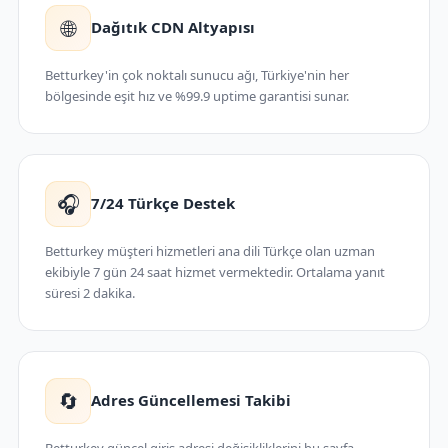
🌐
Dağıtık CDN Altyapısı
Betturkey'in çok noktalı sunucu ağı, Türkiye'nin her
bölgesinde eşit hız ve %99.9 uptime garantisi sunar.
🎧
7/24 Türkçe Destek
Betturkey müşteri hizmetleri ana dili Türkçe olan uzman
ekibiyle 7 gün 24 saat hizmet vermektedir. Ortalama yanıt
süresi 2 dakika.
🔄
Adres Güncellemesi Takibi
Betturkey güncel giriş adresi değişikliklerini bu sayfa