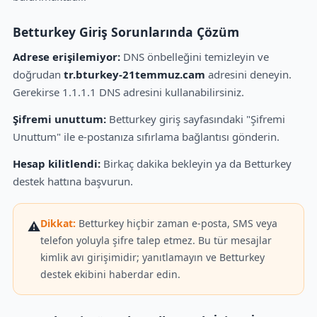
Betturkey Giriş Sorunlarında Çözüm
Adrese erişilemiyor:
DNS önbelleğini temizleyin ve
doğrudan
tr.bturkey-21temmuz.cam
adresini deneyin.
Gerekirse 1.1.1.1 DNS adresini kullanabilirsiniz.
Şifremi unuttum:
Betturkey giriş sayfasındaki "Şifremi
Unuttum" ile e-postanıza sıfırlama bağlantısı gönderin.
Hesap kilitlendi:
Birkaç dakika bekleyin ya da Betturkey
destek hattına başvurun.
Dikkat:
Betturkey hiçbir zaman e-posta, SMS veya
⚠️
telefon yoluyla şifre talep etmez. Bu tür mesajlar
kimlik avı girişimidir; yanıtlamayın ve Betturkey
destek ekibini haberdar edin.