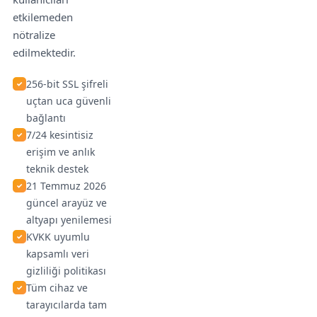
etkilemeden
nötralize
edilmektedir.
256-bit SSL şifreli
✓
uçtan uca güvenli
bağlantı
7/24 kesintisiz
✓
erişim ve anlık
teknik destek
21 Temmuz 2026
✓
güncel arayüz ve
altyapı yenilemesi
KVKK uyumlu
✓
kapsamlı veri
gizliliği politikası
Tüm cihaz ve
✓
tarayıcılarda tam