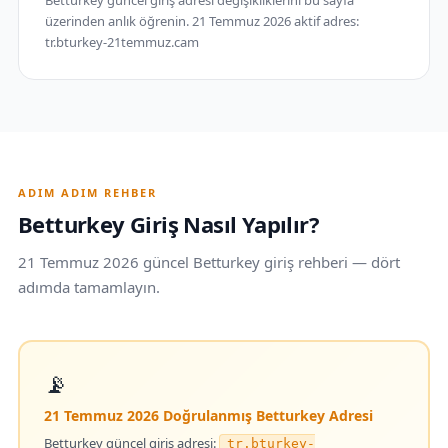
üzerinden anlık öğrenin. 21 Temmuz 2026 aktif adres:
tr.bturkey-21temmuz.cam
ADIM ADIM REHBER
Betturkey Giriş Nasıl Yapılır?
21 Temmuz 2026 güncel Betturkey giriş rehberi — dört
adımda tamamlayın.
📡
21 Temmuz 2026 Doğrulanmış Betturkey Adresi
Betturkey güncel giriş adresi:
tr.bturkey-