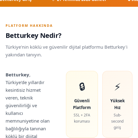
PLATFORM HAKKINDA
Betturkey Nedir?
Türkiye'nin köklü ve güvenilir dijital platformu Betturkey'i
yakından tanıyın.
Betturkey
,
Türkiye'de yıllardır
🔒
⚡
kesintisiz hizmet
veren, teknik
Güvenli
Yüksek
güvenilirliği ve
Platform
Hız
kullanıcı
SSL + 2FA
Sub-
memnuniyetine olan
koruması
second
giriş
bağlılığıyla tanınan
köklü bir dijital