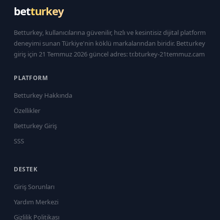
bet
turkey
Betturkey, kullanıcılarına güvenilir, hızlı ve kesintisiz dijital platform
deneyimi sunan Türkiye'nin köklü markalarından biridir. Betturkey
giriş için 21 Temmuz 2026 güncel adres: tr.bturkey-21temmuz.cam
PLATFORM
Betturkey Hakkında
Özellikler
Betturkey Giriş
SSS
DESTEK
Giriş Sorunları
Yardım Merkezi
Gizlilik Politikası