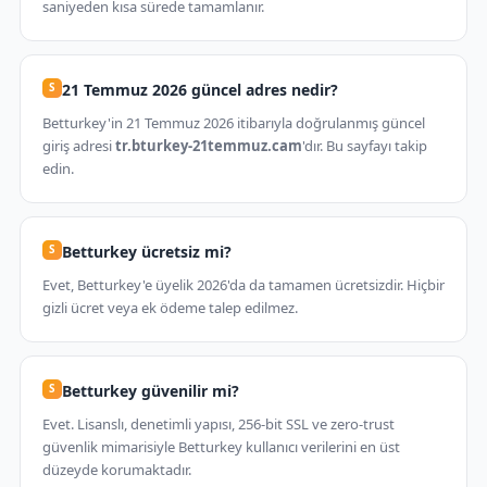
saniyeden kısa sürede tamamlanır.
21 Temmuz 2026 güncel adres nedir?
S
Betturkey'in 21 Temmuz 2026 itibarıyla doğrulanmış güncel
giriş adresi
tr.bturkey-21temmuz.cam
'dır. Bu sayfayı takip
edin.
Betturkey ücretsiz mi?
S
Evet, Betturkey'e üyelik 2026'da da tamamen ücretsizdir. Hiçbir
gizli ücret veya ek ödeme talep edilmez.
Betturkey güvenilir mi?
S
Evet. Lisanslı, denetimli yapısı, 256-bit SSL ve zero-trust
güvenlik mimarisiyle Betturkey kullanıcı verilerini en üst
düzeyde korumaktadır.