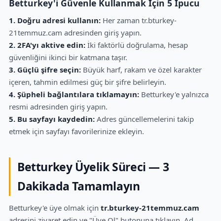
Betturkey'i Güvenle Kullanmak İçin 5 İpucu
1. Doğru adresi kullanın:
Her zaman tr.bturkey-
21temmuz.cam adresinden giriş yapın.
2. 2FA'yı aktive edin:
İki faktörlü doğrulama, hesap
güvenliğini ikinci bir katmana taşır.
3. Güçlü şifre seçin:
Büyük harf, rakam ve özel karakter
içeren, tahmin edilmesi güç bir şifre belirleyin.
4. Şüpheli bağlantılara tıklamayın:
Betturkey'e yalnızca
resmi adresinden giriş yapın.
5. Bu sayfayı kaydedin:
Adres güncellemelerini takip
etmek için sayfayı favorilerinize ekleyin.
Betturkey Üyelik Süreci — 3
Dakikada Tamamlayın
Betturkey'e üye olmak için
tr.bturkey-21temmuz.cam
adresini ziyaret edin ve "Üye Ol" butonuna tıklayın. Ad,