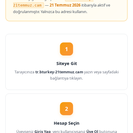
—
21 Temmuz 2026
itibarıyla aktif ve
21temmuz.cam
doğrulanmıştır. Yalnızca bu adresi kullanın.
1
Siteye Git
Tarayıcınıza
tr.bturkey-21temmuz.cam
yazın veya sayfadaki
bağlantıya tıklayın.
2
Hesap Seçin
Üyeyseniz
Giriş Yap
, yeni kullanıcıysanız
Üye Ol
butonuna