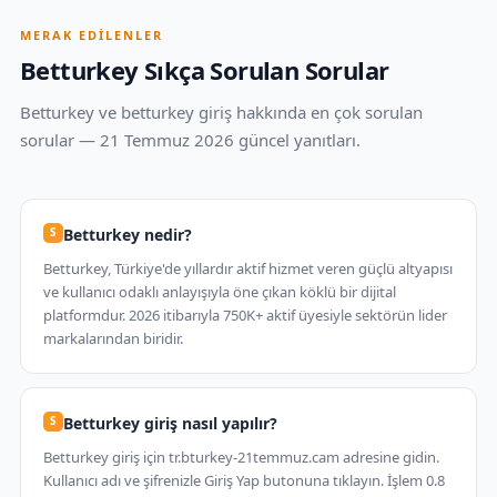
MERAK EDILENLER
Betturkey Sıkça Sorulan Sorular
Betturkey ve betturkey giriş hakkında en çok sorulan
sorular — 21 Temmuz 2026 güncel yanıtları.
Betturkey nedir?
S
Betturkey, Türkiye'de yıllardır aktif hizmet veren güçlü altyapısı
ve kullanıcı odaklı anlayışıyla öne çıkan köklü bir dijital
platformdur. 2026 itibarıyla 750K+ aktif üyesiyle sektörün lider
markalarından biridir.
Betturkey giriş nasıl yapılır?
S
Betturkey giriş için tr.bturkey-21temmuz.cam adresine gidin.
Kullanıcı adı ve şifrenizle Giriş Yap butonuna tıklayın. İşlem 0.8