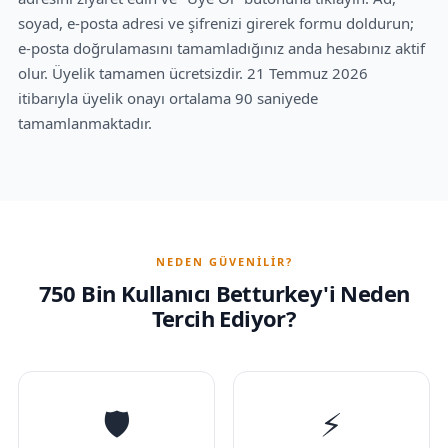
soyad, e-posta adresi ve şifrenizi girerek formu doldurun;
e-posta doğrulamasını tamamladığınız anda hesabınız aktif
olur. Üyelik tamamen ücretsizdir. 21 Temmuz 2026
itibarıyla üyelik onayı ortalama 90 saniyede
tamamlanmaktadır.
NEDEN GÜVENILIR?
750 Bin Kullanıcı Betturkey'i Neden
Tercih Ediyor?
🛡️
⚡