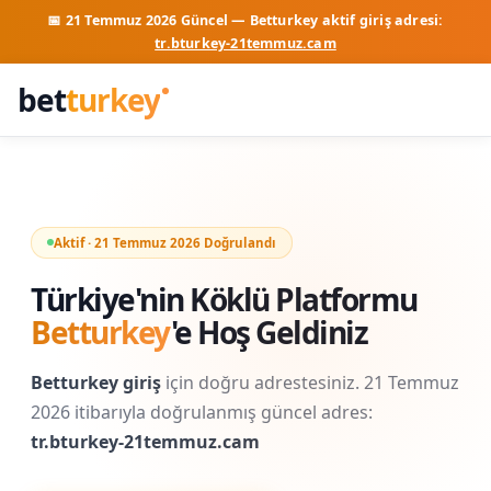
📅 21 Temmuz 2026 Güncel — Betturkey aktif giriş adresi:
tr.bturkey-21temmuz.cam
bet
turkey
Aktif · 21 Temmuz 2026 Doğrulandı
Türkiye'nin Köklü Platformu
Betturkey
'e Hoş Geldiniz
Betturkey giriş
için doğru adrestesiniz. 21 Temmuz
2026 itibarıyla doğrulanmış güncel adres:
tr.bturkey-21temmuz.cam