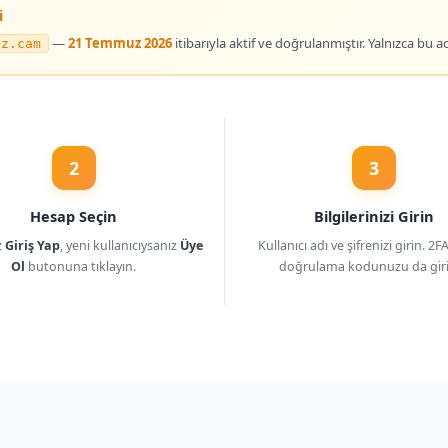
i
—
21 Temmuz 2026
itibarıyla aktif ve doğrulanmıştır. Yalnızca bu ad
uz.cam
2
3
Hesap Seçin
Bilgilerinizi Girin
z
Giriş Yap
, yeni kullanıcıysanız
Üye
Kullanıcı adı ve şifrenizi girin. 2F
Ol
butonuna tıklayın.
doğrulama kodunuzu da giri