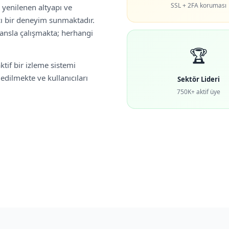
SSL + 2FA koruması
yenilenen altyapı ve
cı bir deneyim sunmaktadır.
ansla çalışmakta; herhangi
🏆
ktif bir izleme sistemi
edilmekte ve kullanıcıları
Sektör Lideri
750K+ aktif üye