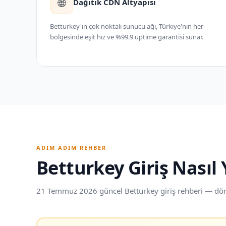
🌐
Dağıtık CDN Altyapısı
Betturkey'in çok noktalı sunucu ağı, Türkiye'nin her
bölgesinde eşit hız ve %99.9 uptime garantisi sunar.
ADIM ADIM REHBER
Betturkey Giriş Nasıl 
21 Temmuz 2026 güncel Betturkey giriş rehberi — dö