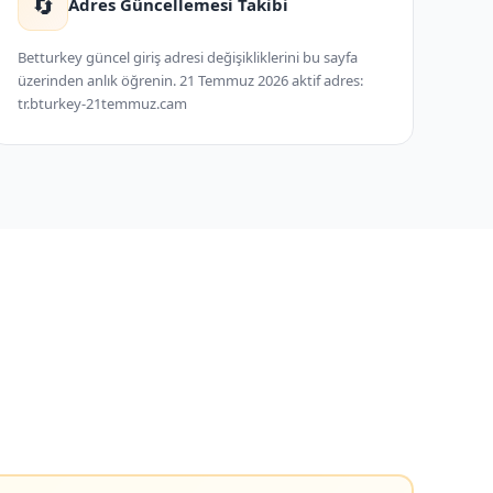
🔄
Adres Güncellemesi Takibi
Betturkey güncel giriş adresi değişikliklerini bu sayfa
üzerinden anlık öğrenin. 21 Temmuz 2026 aktif adres:
tr.bturkey-21temmuz.cam