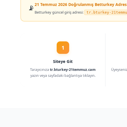
21 Temmuz 2026 Doğrulanmış Betturkey Adres
📡
Betturkey güncel giriş adresi:
tr.bturkey-21temm
1
Siteye Git
Tarayıcınıza
tr.bturkey-21temmuz.cam
Üyeyseni
yazın veya sayfadaki bağlantıya tıklayın.