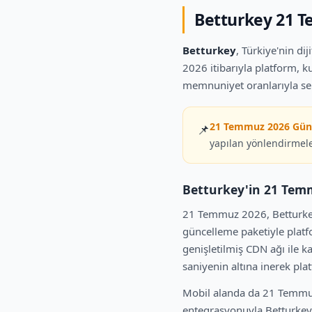
Betturkey 21 
Betturkey
, Türkiye'nin di
2026 itibarıyla platform, k
memnuniyet oranlarıyla sekt
21 Temmuz 2026 Günc
📌
yapılan yönlendirmele
Betturkey'in 21 Tem
21 Temmuz 2026, Betturkey i
güncelleme paketiyle platf
genişletilmiş CDN ağı ile ka
saniyenin altına inerek plat
Mobil alanda da 21 Temmuz
entegrasyonuyla Betturkey, 