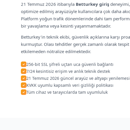
21 Temmuz 2026 itibarıyla
Betturkey giriş
deneyimi, 
optimize edilmiş arayüzüyle kullanıcılara çok daha akı
Platform yoğun trafik dönemlerinde dahi tam perform
bir yavaşlama veya kesinti yaşanmamaktadır.
Betturkey'in teknik ekibi, güvenlik açıklarına karşı proa
kurmuştur. Olası tehditler gerçek zamanlı olarak tespit 
etkilemeden nötralize edilmektedir.
256-bit SSL şifreli uçtan uca güvenli bağlantı
✓
7/24 kesintisiz erişim ve anlık teknik destek
✓
21 Temmuz 2026 güncel arayüz ve altyapı yenilemesi
✓
KVKK uyumlu kapsamlı veri gizliliği politikası
✓
Tüm cihaz ve tarayıcılarda tam uyumluluk
✓