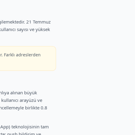
sergilemektedir. 21 Temmuz
ullanıcı sayısı ve yüksek
ır. Farklı adreslerden
anlıya alınan büyük
 kullanıcı arayüzü ve
cellemeyle birlikte 0.8
App) teknolojisinin tam
te; push bildirim ve