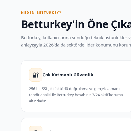
NEDEN BETTURKEY?
Betturkey'in Öne Çıka
Betturkey, kullanıcılarına sunduğu teknik üstünlükler 
anlayışıyla 2026'da da sektörde lider konumunu korum
🔐
Çok Katmanlı Güvenlik
256-bit SSL, iki faktörlü doğrulama ve gerçek zamanlı
tehdit analizi ile Betturkey hesabınız 7/24 aktif koruma
altındadır.