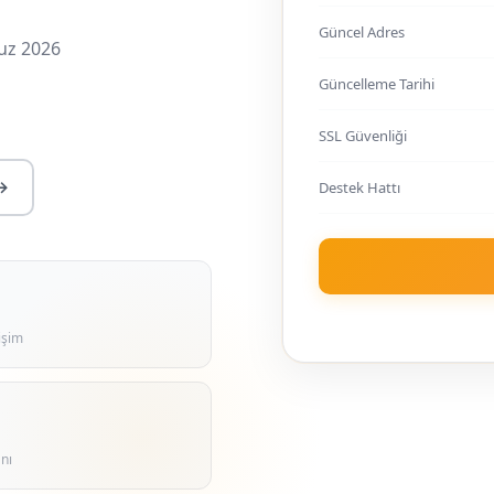
Güncel Adres
uz 2026
Güncelleme Tarihi
SSL Güvenliği
→
Destek Hattı
işim
anı