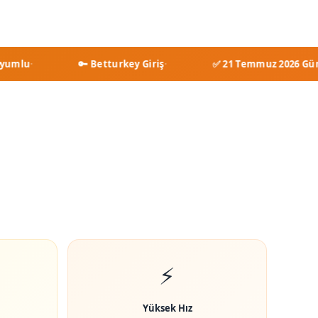
mlu
·
🔑 Betturkey Giriş
·
✅ 21 Temmuz 2026 Güncel
⚡
Yüksek Hız