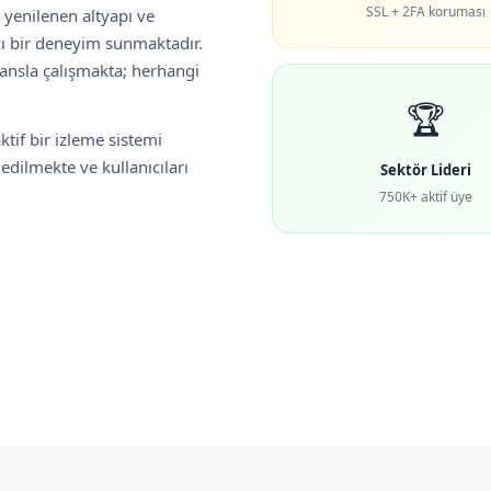
SSL + 2FA koruması
yenilenen altyapı ve
cı bir deneyim sunmaktadır.
ansla çalışmakta; herhangi
🏆
ktif bir izleme sistemi
edilmekte ve kullanıcıları
Sektör Lideri
750K+ aktif üye