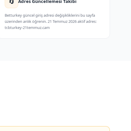
🔄
Adres Güncellemesi Takibi
Betturkey güncel giriş adresi değişikliklerini bu sayfa
üzerinden anlık öğrenin. 21 Temmuz 2026 aktif adres:
tr.bturkey-21temmuz.cam