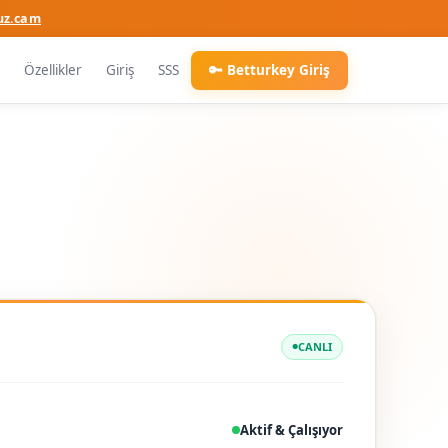
uz.cam
Özellikler
Giriş
SSS
🔑 Betturkey Giriş
CANLI
Aktif & Çalışıyor