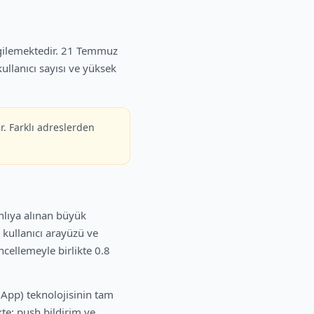
sergilemektedir. 21 Temmuz
ullanıcı sayısı ve yüksek
ır. Farklı adreslerden
anlıya alınan büyük
 kullanıcı arayüzü ve
cellemeyle birlikte 0.8
App) teknolojisinin tam
te; push bildirim ve