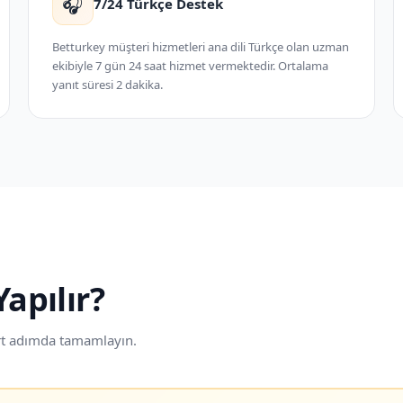
🎧
7/24 Türkçe Destek
Betturkey müşteri hizmetleri ana dili Türkçe olan uzman
ekibiyle 7 gün 24 saat hizmet vermektedir. Ortalama
yanıt süresi 2 dakika.
Yapılır?
rt adımda tamamlayın.