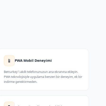
📱
PWA Mobil Deneyimi
Betturkey'i akıllı telefonunuzun ana ekranına ekleyin.
PWA teknolojisiyle uygulama benzeri bir deneyim, ek bir
indirme gerektirmeden.