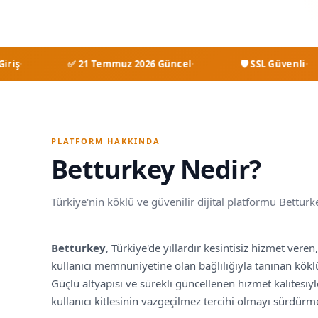
ş
·
✅ 21 Temmuz 2026 Güncel
·
🛡️ SSL Güvenli
·
PLATFORM HAKKINDA
Betturkey Nedir?
Türkiye'nin köklü ve güvenilir dijital platformu Betturk
Betturkey
, Türkiye'de yıllardır kesintisiz hizmet veren,
kullanıcı memnuniyetine olan bağlılığıyla tanınan köklü 
Güçlü altyapısı ve sürekli güncellenen hizmet kalitesiyl
kullanıcı kitlesinin vazgeçilmez tercihi olmayı sürdürme