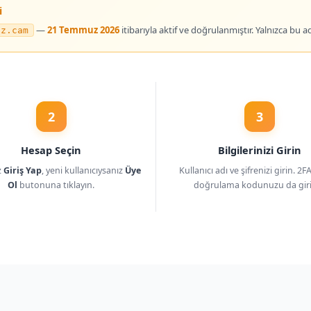
i
—
21 Temmuz 2026
itibarıyla aktif ve doğrulanmıştır. Yalnızca bu ad
uz.cam
2
3
Hesap Seçin
Bilgilerinizi Girin
z
Giriş Yap
, yeni kullanıcıysanız
Üye
Kullanıcı adı ve şifrenizi girin. 2F
Ol
butonuna tıklayın.
doğrulama kodunuzu da giri