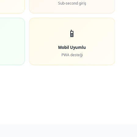
Sub-second giriş
📱
Mobil Uyumlu
PWA desteği