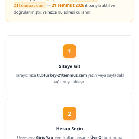
—
21 Temmuz 2026
itibarıyla aktif ve
21temmuz.cam
doğrulanmıştır. Yalnızca bu adresi kullanın.
1
Siteye Git
Tarayıcınıza
tr.bturkey-21temmuz.cam
yazın veya sayfadaki
bağlantıya tıklayın.
2
Hesap Seçin
Üyeyseniz
Giriş Yap
, yeni kullanıcıysanız
Üye Ol
butonuna