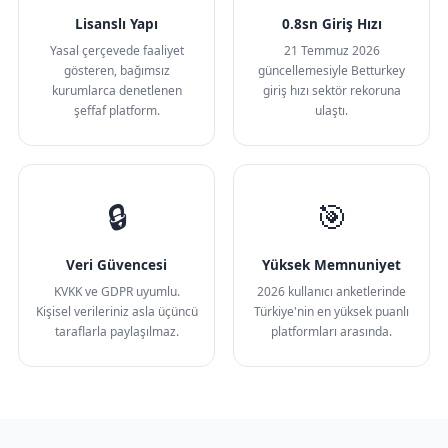
Lisanslı Yapı
0.8sn Giriş Hızı
Yasal çerçevede faaliyet
21 Temmuz 2026
gösteren, bağımsız
güncellemesiyle Betturkey
kurumlarca denetlenen
giriş hızı sektör rekoruna
şeffaf platform.
ulaştı.
🔒
🎯
Veri Güvencesi
Yüksek Memnuniyet
KVKK ve GDPR uyumlu.
2026 kullanıcı anketlerinde
Kişisel verileriniz asla üçüncü
Türkiye'nin en yüksek puanlı
taraflarla paylaşılmaz.
platformları arasında.