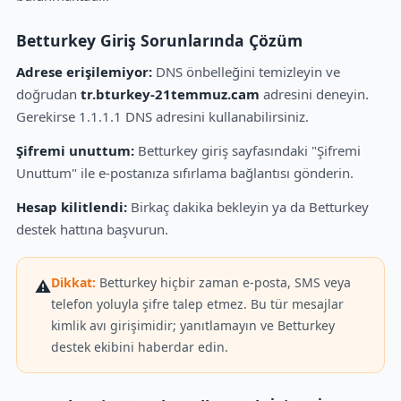
Betturkey Giriş Sorunlarında Çözüm
Adrese erişilemiyor:
DNS önbelleğini temizleyin ve
doğrudan
tr.bturkey-21temmuz.cam
adresini deneyin.
Gerekirse 1.1.1.1 DNS adresini kullanabilirsiniz.
Şifremi unuttum:
Betturkey giriş sayfasındaki "Şifremi
Unuttum" ile e-postanıza sıfırlama bağlantısı gönderin.
Hesap kilitlendi:
Birkaç dakika bekleyin ya da Betturkey
destek hattına başvurun.
Dikkat:
Betturkey hiçbir zaman e-posta, SMS veya
⚠️
telefon yoluyla şifre talep etmez. Bu tür mesajlar
kimlik avı girişimidir; yanıtlamayın ve Betturkey
destek ekibini haberdar edin.