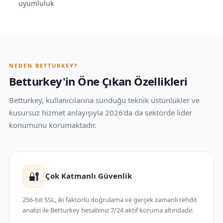
uyumluluk
NEDEN BETTURKEY?
Betturkey'in Öne Çıkan Özellikleri
Betturkey, kullanıcılarına sunduğu teknik üstünlükler ve
kusursuz hizmet anlayışıyla 2026'da da sektörde lider
konumunu korumaktadır.
🔐
Çok Katmanlı Güvenlik
256-bit SSL, iki faktörlü doğrulama ve gerçek zamanlı tehdit
analizi ile Betturkey hesabınız 7/24 aktif koruma altındadır.