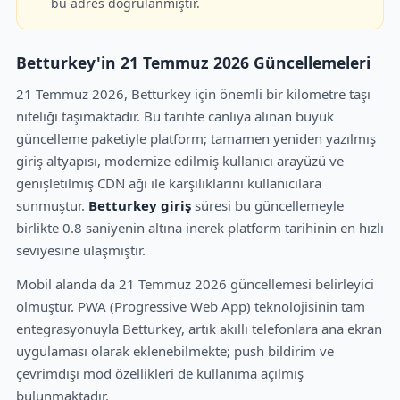
bu adres doğrulanmıştır.
Betturkey'in 21 Temmuz 2026 Güncellemeleri
21 Temmuz 2026, Betturkey için önemli bir kilometre taşı
niteliği taşımaktadır. Bu tarihte canlıya alınan büyük
güncelleme paketiyle platform; tamamen yeniden yazılmış
giriş altyapısı, modernize edilmiş kullanıcı arayüzü ve
genişletilmiş CDN ağı ile karşılıklarını kullanıcılara
sunmuştur.
Betturkey giriş
süresi bu güncellemeyle
birlikte 0.8 saniyenin altına inerek platform tarihinin en hızlı
seviyesine ulaşmıştır.
Mobil alanda da 21 Temmuz 2026 güncellemesi belirleyici
olmuştur. PWA (Progressive Web App) teknolojisinin tam
entegrasyonuyla Betturkey, artık akıllı telefonlara ana ekran
uygulaması olarak eklenebilmekte; push bildirim ve
çevrimdışı mod özellikleri de kullanıma açılmış
bulunmaktadır.