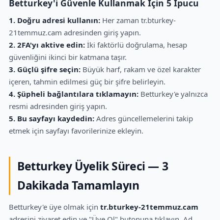
Betturkey'i Güvenle Kullanmak İçin 5 İpucu
1. Doğru adresi kullanın:
Her zaman tr.bturkey-
21temmuz.cam adresinden giriş yapın.
2. 2FA'yı aktive edin:
İki faktörlü doğrulama, hesap
güvenliğini ikinci bir katmana taşır.
3. Güçlü şifre seçin:
Büyük harf, rakam ve özel karakter
içeren, tahmin edilmesi güç bir şifre belirleyin.
4. Şüpheli bağlantılara tıklamayın:
Betturkey'e yalnızca
resmi adresinden giriş yapın.
5. Bu sayfayı kaydedin:
Adres güncellemelerini takip
etmek için sayfayı favorilerinize ekleyin.
Betturkey Üyelik Süreci — 3
Dakikada Tamamlayın
Betturkey'e üye olmak için
tr.bturkey-21temmuz.cam
adresini ziyaret edin ve "Üye Ol" butonuna tıklayın. Ad,