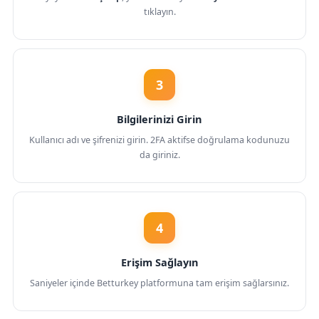
tıklayın.
3
Bilgilerinizi Girin
Kullanıcı adı ve şifrenizi girin. 2FA aktifse doğrulama kodunuzu
da giriniz.
4
Erişim Sağlayın
Saniyeler içinde Betturkey platformuna tam erişim sağlarsınız.