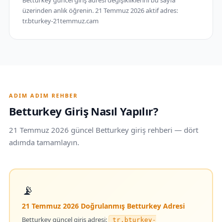
üzerinden anlık öğrenin. 21 Temmuz 2026 aktif adres:
tr.bturkey-21temmuz.cam
ADIM ADIM REHBER
Betturkey Giriş Nasıl Yapılır?
21 Temmuz 2026 güncel Betturkey giriş rehberi — dört
adımda tamamlayın.
📡
21 Temmuz 2026 Doğrulanmış Betturkey Adresi
Betturkey güncel giriş adresi:
tr.bturkey-