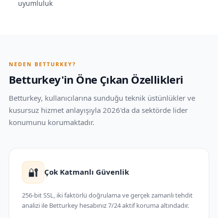
uyumluluk
NEDEN BETTURKEY?
Betturkey'in Öne Çıkan Özellikleri
Betturkey, kullanıcılarına sunduğu teknik üstünlükler ve
kusursuz hizmet anlayışıyla 2026'da da sektörde lider
konumunu korumaktadır.
🔐
Çok Katmanlı Güvenlik
256-bit SSL, iki faktörlü doğrulama ve gerçek zamanlı tehdit
analizi ile Betturkey hesabınız 7/24 aktif koruma altındadır.