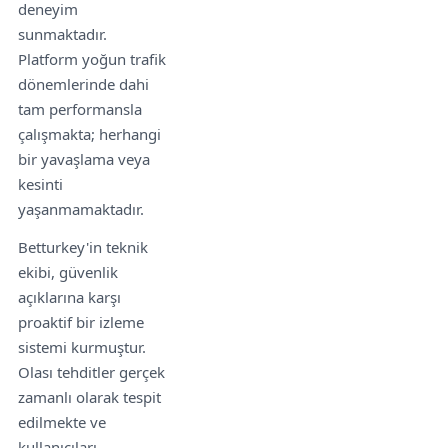
deneyim
sunmaktadır.
Platform yoğun trafik
dönemlerinde dahi
tam performansla
çalışmakta; herhangi
bir yavaşlama veya
kesinti
yaşanmamaktadır.
Betturkey'in teknik
ekibi, güvenlik
açıklarına karşı
proaktif bir izleme
sistemi kurmuştur.
Olası tehditler gerçek
zamanlı olarak tespit
edilmekte ve
kullanıcıları