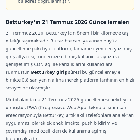
bu adres doğrulanmıştır.
Betturkey'in 21 Temmuz 2026 Güncellemeleri
21 Temmuz 2026, Betturkey için önemli bir kilometre taşı
niteliği taşımaktadır. Bu tarihte canlıya alınan büyük
güncelleme paketiyle platform; tamamen yeniden yazılmış
giriş altyapısı, modernize edilmiş kullanıcı arayüzü ve
genişletilmiş CDN ağı ile karşılıklarını kullanıcılara
sunmuştur.
Betturkey giriş
süresi bu güncellemeyle
birlikte 0.8 saniyenin altına inerek platform tarihinin en hızlı
seviyesine ulaşmıştır.
Mobil alanda da 21 Temmuz 2026 güncellemesi belirleyici
olmuştur. PWA (Progressive Web App) teknolojisinin tam
entegrasyonuyla Betturkey, artık akıllı telefonlara ana ekran
uygulaması olarak eklenebilmekte; push bildirim ve
çevrimdışı mod özellikleri de kullanıma açılmış
bulunmaktadır.