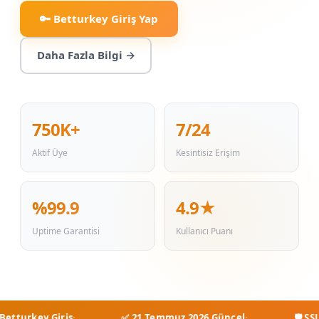
🔑 Betturkey Giriş Yap
Daha Fazla Bilgi →
750K+
7/24
Aktif Üye
Kesintisiz Erişim
%99.9
4.9★
Uptime Garantisi
Kullanıcı Puanı
Betturkey Giriş
·
✅ 21 Temmuz 2026 Güncel
·
🛡️ SS