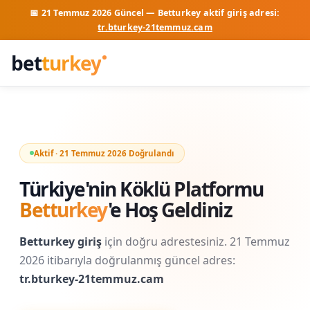
📅 21 Temmuz 2026 Güncel — Betturkey aktif giriş adresi:
tr.bturkey-21temmuz.cam
bet
turkey
Aktif · 21 Temmuz 2026 Doğrulandı
Türkiye'nin Köklü Platformu
Betturkey
'e Hoş Geldiniz
Betturkey giriş
için doğru adrestesiniz. 21 Temmuz
2026 itibarıyla doğrulanmış güncel adres:
tr.bturkey-21temmuz.cam