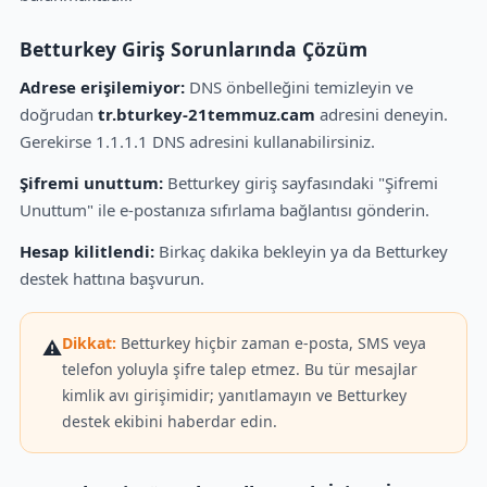
Betturkey Giriş Sorunlarında Çözüm
Adrese erişilemiyor:
DNS önbelleğini temizleyin ve
doğrudan
tr.bturkey-21temmuz.cam
adresini deneyin.
Gerekirse 1.1.1.1 DNS adresini kullanabilirsiniz.
Şifremi unuttum:
Betturkey giriş sayfasındaki "Şifremi
Unuttum" ile e-postanıza sıfırlama bağlantısı gönderin.
Hesap kilitlendi:
Birkaç dakika bekleyin ya da Betturkey
destek hattına başvurun.
Dikkat:
Betturkey hiçbir zaman e-posta, SMS veya
⚠️
telefon yoluyla şifre talep etmez. Bu tür mesajlar
kimlik avı girişimidir; yanıtlamayın ve Betturkey
destek ekibini haberdar edin.