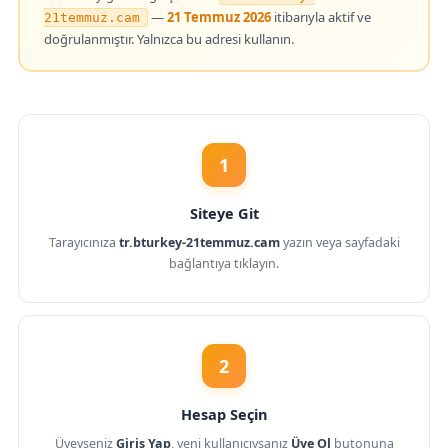
—
21 Temmuz 2026
itibarıyla aktif ve
21temmuz.cam
doğrulanmıştır. Yalnızca bu adresi kullanın.
1
Siteye Git
Tarayıcınıza
tr.bturkey-21temmuz.cam
yazın veya sayfadaki
bağlantıya tıklayın.
2
Hesap Seçin
Üyeyseniz
Giriş Yap
, yeni kullanıcıysanız
Üye Ol
butonuna