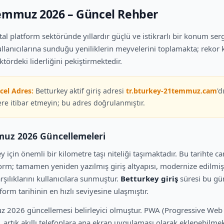
Temmuz 2026 – Güncel Rehber
jital platform sektöründe yıllardır güçlü ve istikrarlı bir konum 
ullanıcılarına sunduğu yeniliklerin meyvelerini toplamakta; rekor k
ördeki liderliğini pekiştirmektedir.
el Adres:
Betturkey aktif giriş adresi
tr.bturkey-21temmuz.cam
'd
re itibar etmeyin; bu adres doğrulanmıştır.
muz 2026 Güncellemeleri
çin önemli bir kilometre taşı niteliği taşımaktadır. Bu tarihte c
orm; tamamen yeniden yazılmış giriş altyapısı, modernize edilmiş
rşılıklarını kullanıcılara sunmuştur.
Betturkey giriş
süresi bu gün
form tarihinin en hızlı seviyesine ulaşmıştır.
 2026 güncellemesi belirleyici olmuştur. PWA (Progressive Web 
artık akıllı telefonlara ana ekran uygulaması olarak eklenebilmek