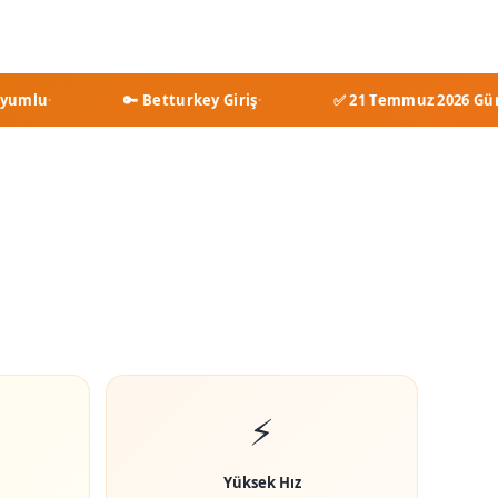
mlu
·
🔑 Betturkey Giriş
·
✅ 21 Temmuz 2026 Günce
⚡
Yüksek Hız