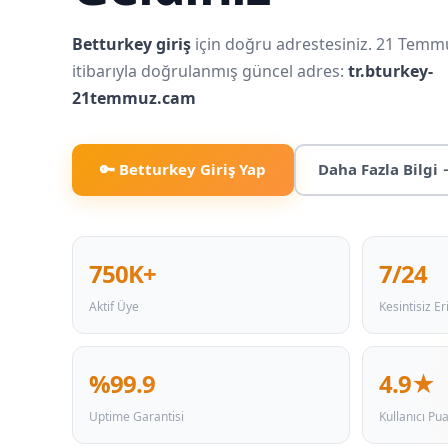
Betturkey giriş
için doğru adrestesiniz. 21 Temm
itibarıyla doğrulanmış güncel adres:
tr.bturkey-
21temmuz.cam
🔑 Betturkey Giriş Yap
Daha Fazla Bilgi 
750K+
7/24
Aktif Üye
Kesintisiz Er
%99.9
4.9★
Uptime Garantisi
Kullanıcı Pu