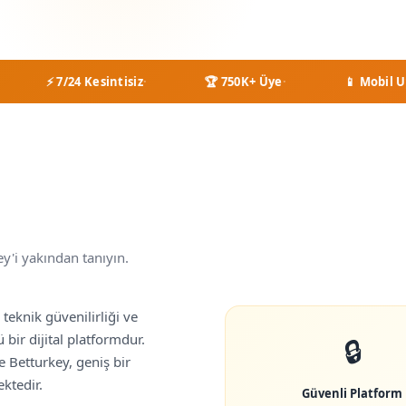
⚡ 7/24 Kesintisiz
·
🏆 750K+ Üye
·
📱 Mobil Uyu
ey'i yakından tanıyın.
 teknik güvenilirliği ve
bir dijital platformdur.
🔒
e Betturkey, geniş bir
ktedir.
Güvenli Platform