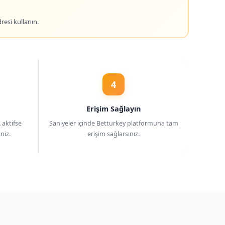
resi kullanın.
4
Erişim Sağlayın
A aktifse
Saniyeler içinde Betturkey platformuna tam
niz.
erişim sağlarsınız.