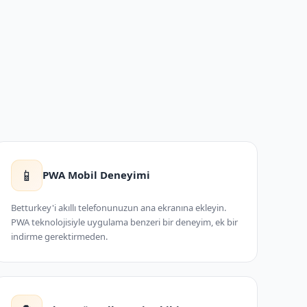
📱
PWA Mobil Deneyimi
Betturkey'i akıllı telefonunuzun ana ekranına ekleyin.
PWA teknolojisiyle uygulama benzeri bir deneyim, ek bir
indirme gerektirmeden.