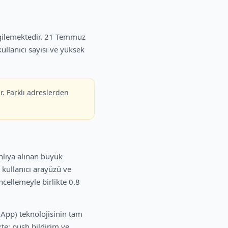
sergilemektedir. 21 Temmuz
ullanıcı sayısı ve yüksek
ır. Farklı adreslerden
anlıya alınan büyük
 kullanıcı arayüzü ve
cellemeyle birlikte 0.8
App) teknolojisinin tam
te; push bildirim ve