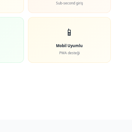
Sub-second giriş
📱
Mobil Uyumlu
PWA desteği