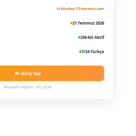
tr.bturkey-21temmuz.cam
21 Temmuz 2026
256-bit Aktif
7/24 Türkçe
🔑 Giriş Yap
🔒 Güvenli bağlantı · SSL şifreli