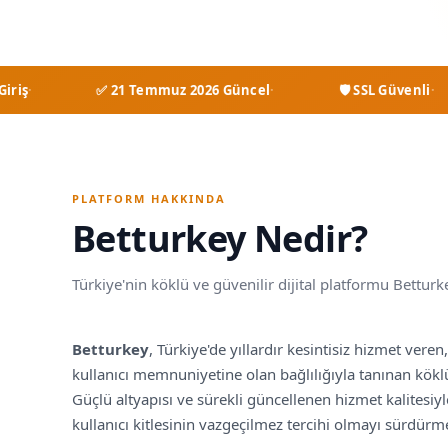
ş
·
✅ 21 Temmuz 2026 Güncel
·
🛡️ SSL Güvenli
·
PLATFORM HAKKINDA
Betturkey Nedir?
Türkiye'nin köklü ve güvenilir dijital platformu Betturk
Betturkey
, Türkiye'de yıllardır kesintisiz hizmet veren,
kullanıcı memnuniyetine olan bağlılığıyla tanınan köklü 
Güçlü altyapısı ve sürekli güncellenen hizmet kalitesiyl
kullanıcı kitlesinin vazgeçilmez tercihi olmayı sürdürme