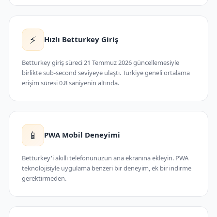
⚡
Hızlı Betturkey Giriş
Betturkey giriş süreci 21 Temmuz 2026 güncellemesiyle
birlikte sub-second seviyeye ulaştı. Türkiye geneli ortalama
erişim süresi 0.8 saniyenin altında.
📱
PWA Mobil Deneyimi
Betturkey'i akıllı telefonunuzun ana ekranına ekleyin. PWA
teknolojisiyle uygulama benzeri bir deneyim, ek bir indirme
gerektirmeden.