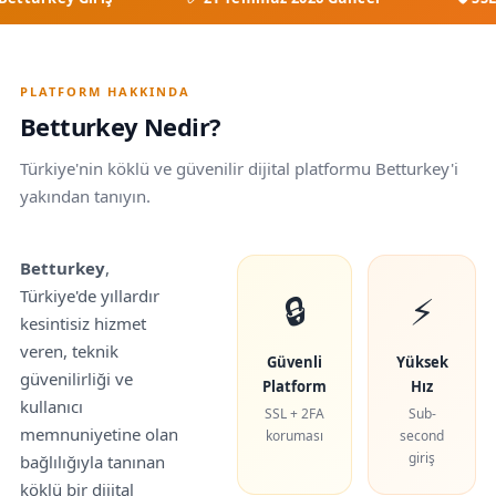
PLATFORM HAKKINDA
Betturkey Nedir?
Türkiye'nin köklü ve güvenilir dijital platformu Betturkey'i
yakından tanıyın.
Betturkey
,
Türkiye'de yıllardır
🔒
⚡
kesintisiz hizmet
veren, teknik
Güvenli
Yüksek
güvenilirliği ve
Platform
Hız
kullanıcı
SSL + 2FA
Sub-
memnuniyetine olan
koruması
second
giriş
bağlılığıyla tanınan
köklü bir dijital